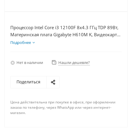
Процессор Intel Core i3 12100F 8x4.3 ГГц TDP 89Вт,
Материнская плата Gigabyte H610M K, Видеокарта
RX 7900XT 20Гб, Память DDR4 16Gb, Диски
Подробнее
SSD 250Гб, БП 850Вт
Нет в наличии
Нашли дешевле?
Поделиться
Цена действительна при покупке в офисе, при оформлении
заказа по телефону, через WhatsApp или через интернет-
магазин.