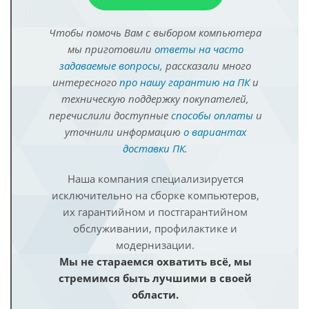
Чтобы помочь Вам с выбором компьютера
мы приготовили
ответы на часто
задаваемые вопросы
, рассказали много
интересного
про нашу гарантию на ПК
и
техническую поддержку покупателей,
перечислили доступные
способы оплаты
и
уточнили информацию
о вариантах
доставки ПК
.
Наша компания специализируется
исключительно на сборке компьютеров,
их гарантийном и постгарантийном
обслуживании, профилактике и
модернизации.
Мы не стараемся охватить всё, мы
стремимся быть лучшими в своей
области.