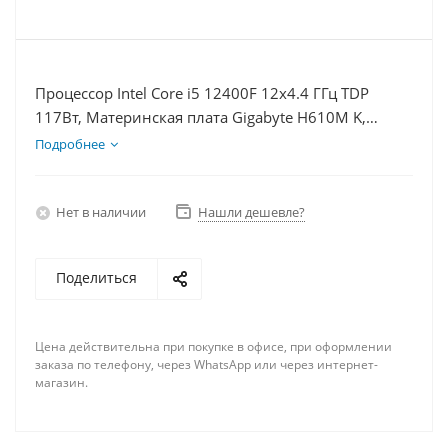
Процессор Intel Core i5 12400F 12x4.4 ГГц TDP
117Вт, Материнская плата Gigabyte H610M K,
Видеокарта RX 7900XT 20Гб, Память DDR4 32Gb,
Подробнее
Диски SSD 250Гб, БП 850Вт
Нет в наличии
Нашли дешевле?
Поделиться
Цена действительна при покупке в офисе, при оформлении
заказа по телефону, через WhatsApp или через интернет-
магазин.