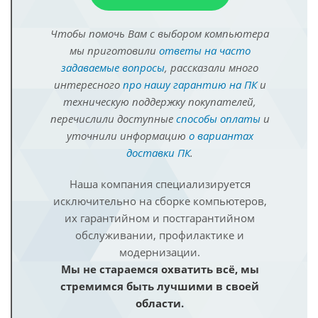
Чтобы помочь Вам с выбором компьютера
мы приготовили
ответы на часто
задаваемые вопросы
, рассказали много
интересного
про нашу гарантию на ПК
и
техническую поддержку покупателей,
перечислили доступные
способы оплаты
и
уточнили информацию
о вариантах
доставки ПК
.
Наша компания специализируется
исключительно на сборке компьютеров,
их гарантийном и постгарантийном
обслуживании, профилактике и
модернизации.
Мы не стараемся охватить всё, мы
стремимся быть лучшими в своей
области.