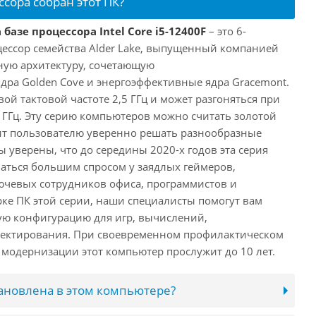
ссора собран этот ПК?
базе процессора Intel Core i5-12400F
– это 6-
ессор семейства Alder Lake, выпущенный компанией
дную архитектуру, сочетающую
ра Golden Cove и энергоэффективные ядра Gracemont.
вой тактовой частоте 2,5 ГГц и может разгоняться при
 ГГц. Эту серию компьютеров можно считать золотой
ит пользователю уверенно решать разнообразные
 уверены, что до середины 2020-х годов эта серия
аться большим спросом у заядлых геймеров,
ючевых сотрудников офиса, программистов и
ке ПК этой серии, наши специалисты помогут вам
ую конфигурацию для игр, вычислений,
ектирования. При своевременном профилактическом
модернизации этот компьютер прослужит до 10 лет.
тановлена в этом компьютере?