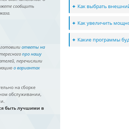
Как выбрать внешний
можете сообщить
каза.
Как увеличить мощно
Какие программы буд
иготовили
ответы на
нтересного
про нашу
ателей, перечислили
рмацию
о вариантах
ельно на сборке
йном обслуживании,
и.
ся быть лучшими в