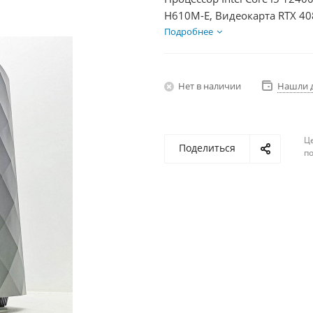
H610M-E, Видеокарта RTX 40
HDD 2Тб, БП 850Вт
Подробнее
Нет в наличии
Нашли 
Ц
Поделиться
по