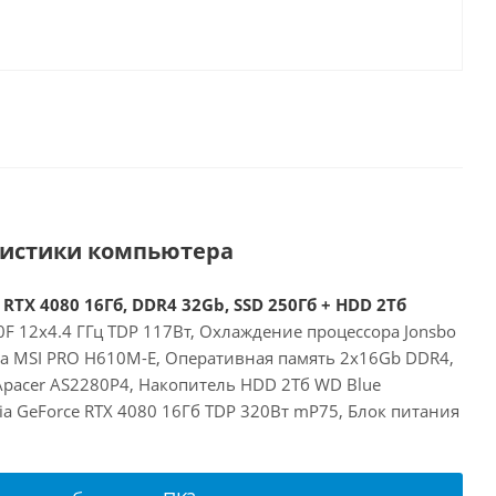
ристики компьютера
 RTX 4080 16Гб, DDR4 32Gb, SSD 250Гб + HDD 2Тб
00F 12x4.4 ГГц TDP 117Вт, Охлаждение процессора Jonsbo
та MSI PRO H610M-E, Оперативная память 2x16Gb DDR4,
Apacer AS2280P4, Накопитель HDD 2Тб WD Blue
a GeForce RTX 4080 16Гб TDP 320Вт mP75, Блок питания