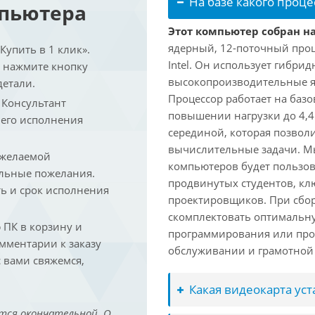
На базе какого проце
мпьютера
Этот компьютер собран на 
ядерный, 12-поточный проц
упить в 1 клик».
Intel. Он использует гибри
и нажмите кнопку
высокопроизводительные яд
детали.
Процессор работает на базо
. Консультант
повышении нагрузки до 4,4
 его исполнения
серединой, которая позвол
вычислительные задачи. Мы
 желаемой
компьютеров будет пользов
льные пожелания.
продвинутых студентов, кл
ть и срок исполнения
проектировщиков. При сбор
скомплектовать оптимальн
ПК в корзину и
программирования или про
омментарии к заказу
обслуживании и грамотной 
 вами свяжемся,
Какая видеокарта ус
тся окончательной. О