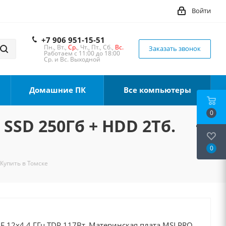
Войти
+7 906 951-15-51
Пн., Вт.,
Ср.
, Чт., Пт., Сб.,
Вс.
Заказать звонок
Работаем с 11:00 до 18:00
Ср. и Вс. Выходной
Домашние ПК
Все компьютеры
0
 SSD 250Гб + HDD 2Тб.
0
 Купить в Томске
00F 12x4.4 ГГц TDP 117Вт, Материнская плата MSI PRO