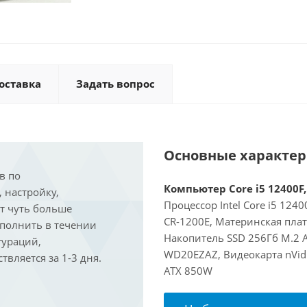
оставка
Задать вопрос
Основные характе
в по
Компьютер Core i5 12400F,
, настройку,
Процессор Intel Core i5 124
ит чуть больше
CR-1200E, Материнская пла
ыполнить в течении
Накопитель SSD 256Гб M.2 
гураций,
WD20EZAZ, Видеокарта nVidi
вляется за 1-3 дня.
ATX 850W