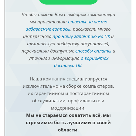
Чтобы помочь Вам с выбором компьютера
мы приготовили
ответы на часто
задаваемые вопросы
, рассказали много
интересного
про нашу гарантию на ПК
и
техническую поддержку покупателей,
перечислили доступные
способы оплаты
и
уточнили информацию
о вариантах
доставки ПК
.
Наша компания специализируется
исключительно на сборке компьютеров,
их гарантийном и постгарантийном
обслуживании, профилактике и
модернизации.
Мы не стараемся охватить всё, мы
стремимся быть лучшими в своей
области.