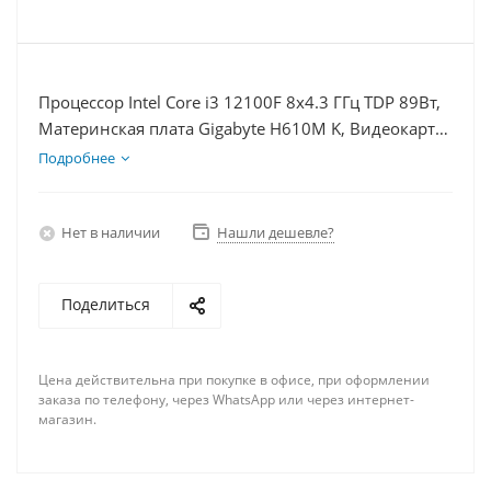
Процессор Intel Core i3 12100F 8x4.3 ГГц TDP 89Вт,
Материнская плата Gigabyte H610M K, Видеокарта
RX 7900XTX 24Гб, Память DDR4 64Gb, Диски SSD
Подробнее
1000Гб + HDD 2Тб, БП 850Вт
Нет в наличии
Нашли дешевле?
Поделиться
Цена действительна при покупке в офисе, при оформлении
заказа по телефону, через WhatsApp или через интернет-
магазин.