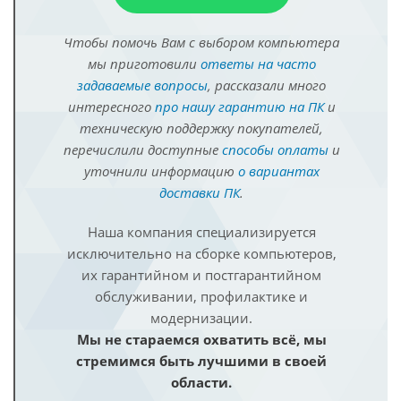
Чтобы помочь Вам с выбором компьютера
мы приготовили
ответы на часто
задаваемые вопросы
, рассказали много
интересного
про нашу гарантию на ПК
и
техническую поддержку покупателей,
перечислили доступные
способы оплаты
и
уточнили информацию
о вариантах
доставки ПК
.
Наша компания специализируется
исключительно на сборке компьютеров,
их гарантийном и постгарантийном
обслуживании, профилактике и
модернизации.
Мы не стараемся охватить всё, мы
стремимся быть лучшими в своей
области.