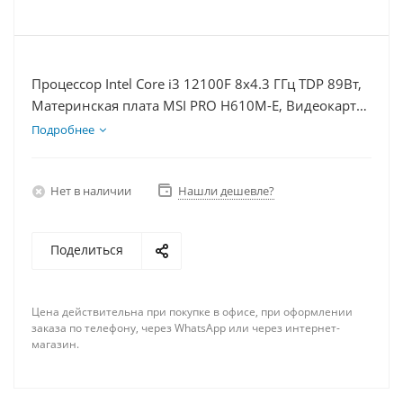
Процессор Intel Core i3 12100F 8x4.3 ГГц TDP 89Вт,
Материнская плата MSI PRO H610M-E, Видеокарта
RTX 4090 24Гб, Память DDR4 64Gb, Диски SSD
Подробнее
1000Гб, БП 850Вт
Нет в наличии
Нашли дешевле?
Поделиться
Цена действительна при покупке в офисе, при оформлении
заказа по телефону, через WhatsApp или через интернет-
магазин.