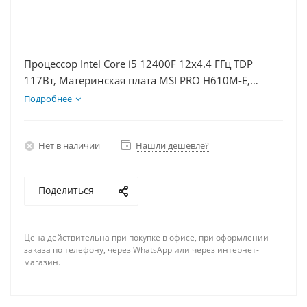
Процессор Intel Core i5 12400F 12x4.4 ГГц TDP
117Вт, Материнская плата MSI PRO H610M-E,
Видеокарта RTX 4090 24Гб, Память DDR4 64Gb,
Подробнее
Диски SSD 1000Гб + HDD 1Тб, БП 850Вт
Нет в наличии
Нашли дешевле?
Поделиться
Цена действительна при покупке в офисе, при оформлении
заказа по телефону, через WhatsApp или через интернет-
магазин.