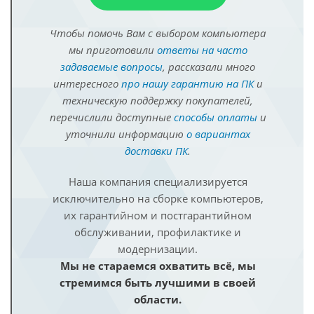
Чтобы помочь Вам с выбором компьютера
мы приготовили
ответы на часто
задаваемые вопросы
, рассказали много
интересного
про нашу гарантию на ПК
и
техническую поддержку покупателей,
перечислили доступные
способы оплаты
и
уточнили информацию
о вариантах
доставки ПК
.
Наша компания специализируется
исключительно на сборке компьютеров,
их гарантийном и постгарантийном
обслуживании, профилактике и
модернизации.
Мы не стараемся охватить всё, мы
стремимся быть лучшими в своей
области.