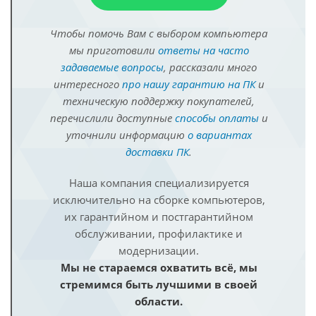
Чтобы помочь Вам с выбором компьютера
мы приготовили
ответы на часто
задаваемые вопросы
, рассказали много
интересного
про нашу гарантию на ПК
и
техническую поддержку покупателей,
перечислили доступные
способы оплаты
и
уточнили информацию
о вариантах
доставки ПК
.
Наша компания специализируется
исключительно на сборке компьютеров,
их гарантийном и постгарантийном
обслуживании, профилактике и
модернизации.
Мы не стараемся охватить всё, мы
стремимся быть лучшими в своей
области.