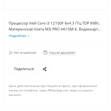
Процессор Intel Core i3 12100F 8x4.3 ГГц TDP 89Вт,
Материнская плата MSI PRO H610M-E, Видеокарта
RTX 4080 16Гб, Память DDR4 64Gb, Диски SSD
Подробнее
1000Гб + HDD 1Тб, БП 850Вт
Нет в наличии
Нашли дешевле?
Поделиться
Цена действительна при покупке в офисе, при оформлении
заказа по телефону, через WhatsApp или через интернет-
магазин.