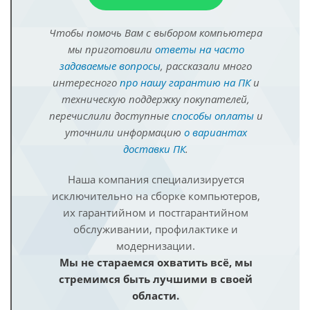
Чтобы помочь Вам с выбором компьютера
мы приготовили
ответы на часто
задаваемые вопросы
, рассказали много
интересного
про нашу гарантию на ПК
и
техническую поддержку покупателей,
перечислили доступные
способы оплаты
и
уточнили информацию
о вариантах
доставки ПК
.
Наша компания специализируется
исключительно на сборке компьютеров,
их гарантийном и постгарантийном
обслуживании, профилактике и
модернизации.
Мы не стараемся охватить всё, мы
стремимся быть лучшими в своей
области.