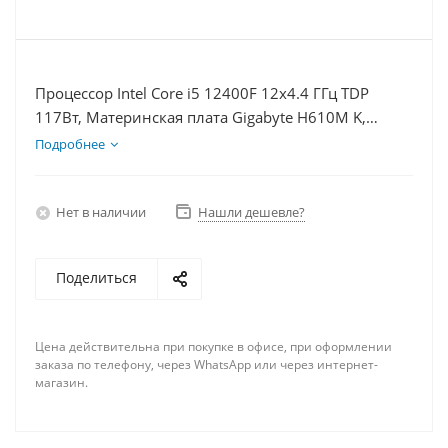
Процессор Intel Core i5 12400F 12x4.4 ГГц TDP
117Вт, Материнская плата Gigabyte H610M K,
Видеокарта RX 7900XT 20Гб, Память DDR4 16Gb,
Подробнее
Диски SSD 1000Гб, БП 850Вт
Нет в наличии
Нашли дешевле?
Поделиться
Цена действительна при покупке в офисе, при оформлении
заказа по телефону, через WhatsApp или через интернет-
магазин.