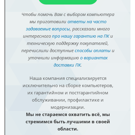
Чтобы помочь Вам с выбором компьютера
мы приготовили
ответы на часто
задаваемые вопросы
, рассказали много
интересного
про нашу гарантию на ПК
и
техническую поддержку покупателей,
перечислили доступные
способы оплаты
и
уточнили информацию
о вариантах
доставки ПК
.
Наша компания специализируется
исключительно на сборке компьютеров,
их гарантийном и постгарантийном
обслуживании, профилактике и
модернизации.
Мы не стараемся охватить всё, мы
стремимся быть лучшими в своей
области.