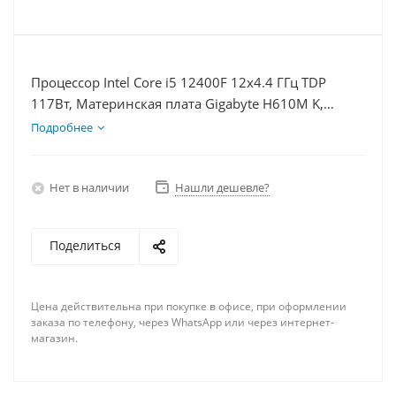
Процессор Intel Core i5 12400F 12x4.4 ГГц TDP
117Вт, Материнская плата Gigabyte H610M K,
Видеокарта RTX 3060 12Гб, Память DDR4 32Gb,
Подробнее
Диски SSD 250Гб, БП 600Вт
Нет в наличии
Нашли дешевле?
Поделиться
Цена действительна при покупке в офисе, при оформлении
заказа по телефону, через WhatsApp или через интернет-
магазин.