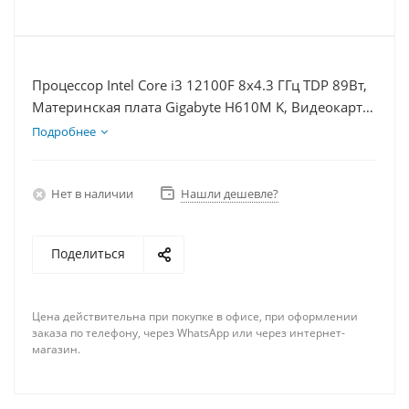
Процессор Intel Core i3 12100F 8x4.3 ГГц TDP 89Вт,
Материнская плата Gigabyte H610M K, Видеокарта
RX 6650XT 8Гб, Память DDR4 32Gb, Диски
Подробнее
SSD 250Гб + HDD 2Тб, БП 600Вт
Нет в наличии
Нашли дешевле?
Поделиться
Цена действительна при покупке в офисе, при оформлении
заказа по телефону, через WhatsApp или через интернет-
магазин.