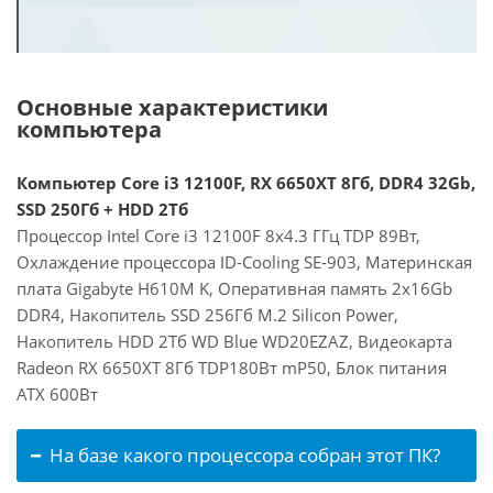
Основные характеристики
компьютера
Компьютер Core i3 12100F, RX 6650XT 8Гб, DDR4 32Gb,
SSD 250Гб + HDD 2Тб
Процессор Intel Core i3 12100F 8x4.3 ГГц TDP 89Вт,
Охлаждение процессора ID-Cooling SE-903, Материнская
плата Gigabyte H610M K, Оперативная память 2x16Gb
DDR4, Накопитель SSD 256Гб M.2 Silicon Power,
Накопитель HDD 2Тб WD Blue WD20EZAZ, Видеокарта
Radeon RX 6650XT 8Гб TDP180Вт mP50, Блок питания
ATX 600Вт
На базе какого процессора собран этот ПК?