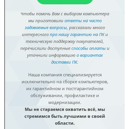
Чтобы помочь Вам с выбором компьютера
мы приготовили
ответы на часто
задаваемые вопросы
, рассказали много
интересного
про нашу гарантию на ПК
и
техническую поддержку покупателей,
перечислили доступные
способы оплаты
и
уточнили информацию
о вариантах
доставки ПК
.
Наша компания специализируется
исключительно на сборке компьютеров,
их гарантийном и постгарантийном
обслуживании, профилактике и
модернизации.
Мы не стараемся охватить всё, мы
стремимся быть лучшими в своей
области.