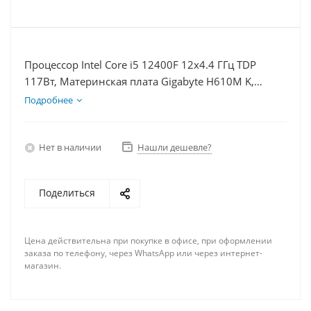
Процессор Intel Core i5 12400F 12x4.4 ГГц TDP
117Вт, Материнская плата Gigabyte H610M K,
Видеокарта RX 6650XT 8Гб, Память DDR4 32Gb,
Подробнее
Диски SSD 250Гб + HDD 2Тб, БП 600Вт
Нет в наличии
Нашли дешевле?
Поделиться
Цена действительна при покупке в офисе, при оформлении
заказа по телефону, через WhatsApp или через интернет-
магазин.