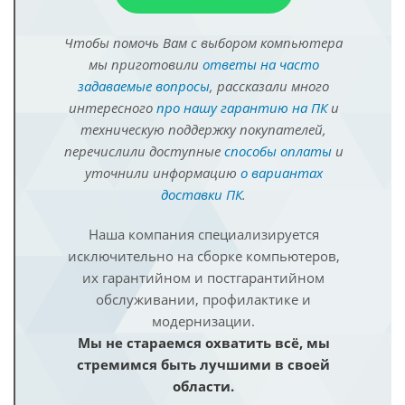
Чтобы помочь Вам с выбором компьютера
мы приготовили
ответы на часто
задаваемые вопросы
, рассказали много
интересного
про нашу гарантию на ПК
и
техническую поддержку покупателей,
перечислили доступные
способы оплаты
и
уточнили информацию
о вариантах
доставки ПК
.
Наша компания специализируется
исключительно на сборке компьютеров,
их гарантийном и постгарантийном
обслуживании, профилактике и
модернизации.
Мы не стараемся охватить всё, мы
стремимся быть лучшими в своей
области.