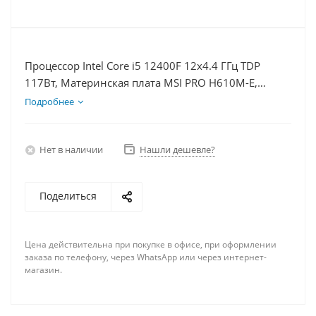
Процессор Intel Core i5 12400F 12x4.4 ГГц TDP
117Вт, Материнская плата MSI PRO H610M-E,
Видеокарта RTX 4060 8Гб, Память DDR4 16Gb,
Подробнее
Диски SSD 250Гб + HDD 1Тб, БП 600Вт
Нет в наличии
Нашли дешевле?
Поделиться
Цена действительна при покупке в офисе, при оформлении
заказа по телефону, через WhatsApp или через интернет-
магазин.