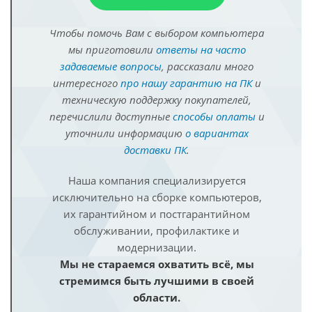
Чтобы помочь Вам с выбором компьютера
мы приготовили
ответы на часто
задаваемые вопросы
, рассказали много
интересного
про нашу гарантию на ПК
и
техническую поддержку покупателей,
перечислили доступные
способы оплаты
и
уточнили информацию
о вариантах
доставки ПК
.
Наша компания специализируется
исключительно на сборке компьютеров,
их гарантийном и постгарантийном
обслуживании, профилактике и
модернизации.
Мы не стараемся охватить всё, мы
стремимся быть лучшими в своей
области.