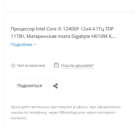
Процессор Intel Core i5 12400F 12x4.4 ГГц TDP
117Вт, Материнская плата Gigabyte H610M K,
Видеокарта RTX 3060 12Гб, Память DDR4 16Gb,
Подробнее
Диски SSD 250Гб, БП 600Вт
Нет в наличии
Нашли дешевле?
Поделиться
Цена действительна при покупке в офисе, при оформлении
заказа по телефону, через WhatsApp или через интернет-
магазин.