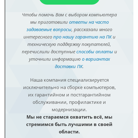
Чтобы помочь Вам с выбором компьютера
мы приготовили
ответы на часто
задаваемые вопросы
, рассказали много
интересного
про нашу гарантию на ПК
и
техническую поддержку покупателей,
перечислили доступные
способы оплаты
и
уточнили информацию
о вариантах
доставки ПК
.
Наша компания специализируется
исключительно на сборке компьютеров,
их гарантийном и постгарантийном
обслуживании, профилактике и
модернизации.
Мы не стараемся охватить всё, мы
стремимся быть лучшими в своей
области.