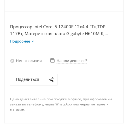
Процессор Intel Core i5 12400F 12x4.4 ГГц TDP
117Вт, Материнская плата Gigabyte H610M K,
Видеокарта RX 6500XT 4Гб, Память DDR4 16Gb,
Подробнее
Диски SSD 250Гб + HDD 2Тб, БП 600Вт
Нет в наличии
Нашли дешевле?
Поделиться
Цена действительна при покупке в офисе, при оформлении
заказа по телефону, через WhatsApp или через интернет-
магазин.