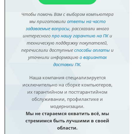
Чтобы помочь Вам с выбором компьютера
мы приготовили
ответы на часто
задаваемые вопросы
, рассказали много
интересного
про нашу гарантию на ПК
и
техническую поддержку покупателей,
перечислили доступные
способы оплаты
и
уточнили информацию
о вариантах
доставки ПК
.
Наша компания специализируется
исключительно на сборке компьютеров,
их гарантийном и постгарантийном
обслуживании, профилактике и
модернизации.
Мы не стараемся охватить всё, мы
стремимся быть лучшими в своей
области.