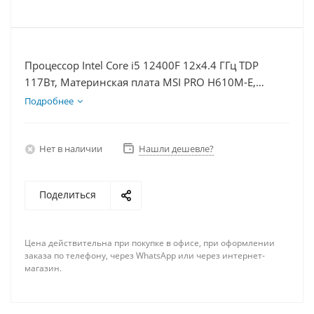
Процессор Intel Core i5 12400F 12x4.4 ГГц TDP
117Вт, Материнская плата MSI PRO H610M-E,
Видеокарта RTX 4060 8Гб, Память DDR4 8Gb,
Подробнее
Диски SSD 250Гб, БП 600Вт
Нет в наличии
Нашли дешевле?
Поделиться
Цена действительна при покупке в офисе, при оформлении
заказа по телефону, через WhatsApp или через интернет-
магазин.