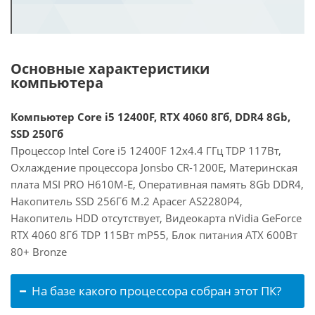
Основные характеристики
компьютера
Компьютер Core i5 12400F, RTX 4060 8Гб, DDR4 8Gb,
SSD 250Гб
Процессор Intel Core i5 12400F 12x4.4 ГГц TDP 117Вт,
Охлаждение процессора Jonsbo CR-1200E, Материнская
плата MSI PRO H610M-E, Оперативная память 8Gb DDR4,
Накопитель SSD 256Гб M.2 Apacer AS2280P4,
Накопитель HDD отсутствует, Видеокарта nVidia GeForce
RTX 4060 8Гб TDP 115Вт mP55, Блок питания ATX 600Вт
80+ Bronze
На базе какого процессора собран этот ПК?