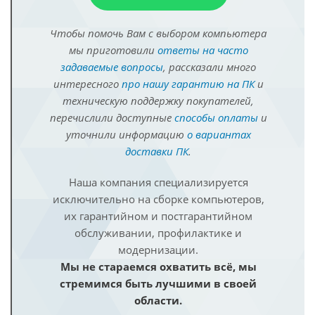
Чтобы помочь Вам с выбором компьютера
мы приготовили
ответы на часто
задаваемые вопросы
, рассказали много
интересного
про нашу гарантию на ПК
и
техническую поддержку покупателей,
перечислили доступные
способы оплаты
и
уточнили информацию
о вариантах
доставки ПК
.
Наша компания специализируется
исключительно на сборке компьютеров,
их гарантийном и постгарантийном
обслуживании, профилактике и
модернизации.
Мы не стараемся охватить всё, мы
стремимся быть лучшими в своей
области.