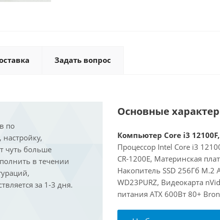
оставка
Задать вопрос
Основные характе
в по
Компьютер Core i3 12100F,
, настройку,
Процессор Intel Core i3 121
ит чуть больше
CR-1200E, Материнская пла
ыполнить в течении
Накопитель SSD 256Гб M.2 
гураций,
WD23PURZ, Видеокарта nVidi
вляется за 1-3 дня.
питания ATX 600Вт 80+ Bron