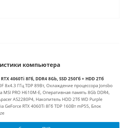
ристики компьютера
 RTX 4060Ti 8Гб, DDR4 8Gb, SSD 250Гб + HDD 2Тб
00F 8x4.3 ГГц TDP 89Вт, Охлаждение процессора Jonsbo
та MSI PRO H610M-E, Оперативная память 8Gb DDR4,
Apacer AS2280P4, Накопитель HDD 2Тб WD Purple
a GeForce RTX 4060Ti 8Гб TDP 160Вт mP55, Блок
ze