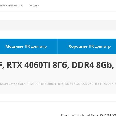
Гарантия на ПК
Услуги
Мощные ПК для игр
Хорошие ПК для игр
, RTX 4060Ti 8Гб, DDR4 8Gb,
Компьютер Core i3 12100F, RTX 4060Ti 8Гб, DDR4 8Gb, SSD 250Гб + HDD 2Тб. 
Процессор Intel Core i3 1210