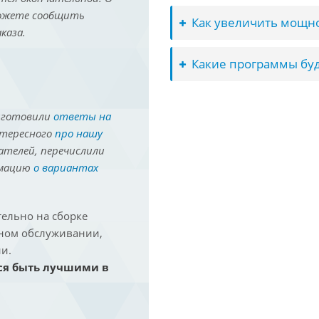
можете сообщить
Как увеличить мощно
каза.
Какие программы буд
иготовили
ответы на
нтересного
про нашу
ателей, перечислили
рмацию
о вариантах
ельно на сборке
йном обслуживании,
и.
ся быть лучшими в