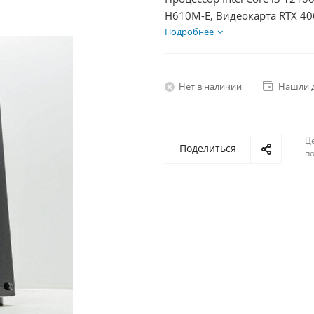
H610M-E, Видеокарта RTX 40
HDD 2Тб, БП 600Вт
Подробнее
Нет в наличии
Нашли 
Ц
Поделиться
по