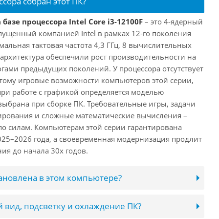
ссора собран этот ПК?
базе процессора Intel Core i3-12100F
– это 4-ядерный
пущенный компанией Intel в рамках 12-го поколения
имальная тактовая частота 4,3 ГГц, 8 вычислительных
 архитектура обеспечили рост производительности на
огами предыдущих поколений. У процессора отсутствует
этому игровые возможности компьютеров этой серии,
при работе с графикой определяется моделью
выбрана при сборке ПК. Требовательные игры, задачи
ирования и сложные математические вычисления –
 по силам. Компьютерам этой серии гарантирована
025–2026 года, а своевременная модернизация продлит
ия до начала 30х годов.
тановлена в этом компьютере?
 вид, подсветку и охлаждение ПК?