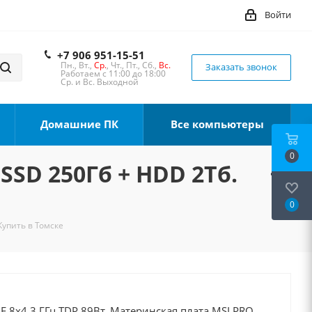
Войти
+7 906 951-15-51
Пн., Вт.,
Ср.
, Чт., Пт., Сб.,
Вс.
Заказать звонок
Работаем с 11:00 до 18:00
Ср. и Вс. Выходной
Домашние ПК
Все компьютеры
0
 SSD 250Гб + HDD 2Тб.
0
Купить в Томске
0F 8x4.3 ГГц TDP 89Вт, Материнская плата MSI PRO