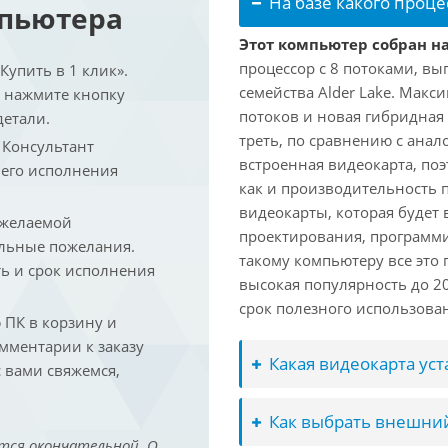
На базе какого проце
мпьютера
Этот компьютер собран на 
процессор с 8 потоками, вы
упить в 1 клик».
семейства Alder Lake. Макс
и нажмите кнопку
потоков и новая гибридная
детали.
треть, по сравнению с анал
. Консультант
встроенная видеокарта, по
 его исполнения
как и производительность 
видеокарты, которая будет 
 желаемой
проектирования, программ
льные пожелания.
такому компьютеру все это
ть и срок исполнения
высокая популярность до 2
срок полезного использован
ПК в корзину и
омментарии к заказу
Какая видеокарта ус
 вами свяжемся,
Как выбрать внешний
тся окончательной. О