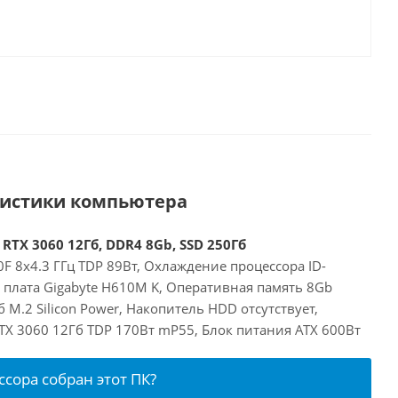
ристики компьютера
 RTX 3060 12Гб, DDR4 8Gb, SSD 250Гб
00F 8x4.3 ГГц TDP 89Вт, Охлаждение процессора ID-
я плата Gigabyte H610M K, Оперативная память 8Gb
 M.2 Silicon Power, Накопитель HDD отсутствует,
RTX 3060 12Гб TDP 170Вт mP55, Блок питания ATX 600Вт
ссора собран этот ПК?