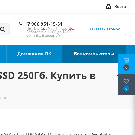
Войти
+7 906 951-15-51
Пн., Вт.,
Ср.
, Чт., Пт., Сб.,
Вс.
Заказать звонок
Работаем с 11:00 до 18:00
Ср. и Вс. Выходной
Домашние ПК
Все компьютеры
0
SSD 250Гб. Купить в
0
мске
0F 8x4.3 ГГц TDP 89Вт, Материнская плата Gigabyte