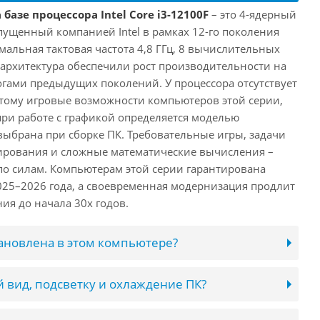
базе процессора Intel Core i3-12100F
– это 4-ядерный
пущенный компанией Intel в рамках 12-го поколения
имальная тактовая частота 4,8 ГГц, 8 вычислительных
 архитектура обеспечили рост производительности на
огами предыдущих поколений. У процессора отсутствует
этому игровые возможности компьютеров этой серии,
при работе с графикой определяется моделью
выбрана при сборке ПК. Требовательные игры, задачи
ирования и сложные математические вычисления –
 по силам. Компьютерам этой серии гарантирована
025–2026 года, а своевременная модернизация продлит
ия до начала 30х годов.
тановлена в этом компьютере?
 вид, подсветку и охлаждение ПК?