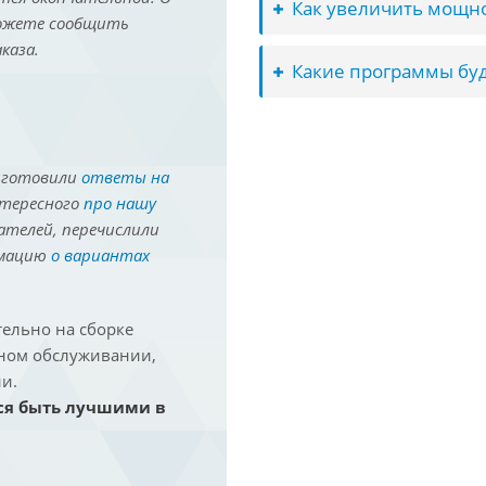
Как увеличить мощно
можете сообщить
каза.
Какие программы буд
иготовили
ответы на
нтересного
про нашу
ателей, перечислили
рмацию
о вариантах
ельно на сборке
йном обслуживании,
и.
ся быть лучшими в