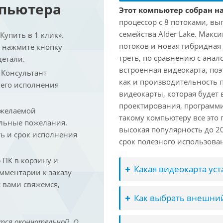
мпьютера
Этот компьютер собран на 
процессор с 8 потоками, вы
семейства Alder Lake. Макс
упить в 1 клик».
потоков и новая гибридная
и нажмите кнопку
треть, по сравнению с анал
детали.
встроенная видеокарта, по
. Консультант
как и производительность 
 его исполнения
видеокарты, которая будет 
проектирования, программ
 желаемой
такому компьютеру все это
льные пожелания.
высокая популярность до 2
ть и срок исполнения
срок полезного использован
ПК в корзину и
Какая видеокарта ус
омментарии к заказу
 вами свяжемся,
Как выбрать внешний
тся окончательной. О