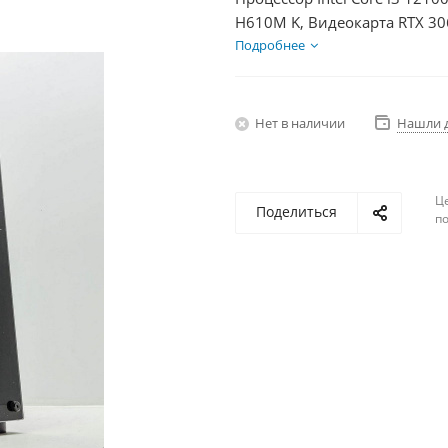
H610M K, Видеокарта RTX 30
600Вт
Подробнее
Нет в наличии
Нашли 
Ц
Поделиться
по