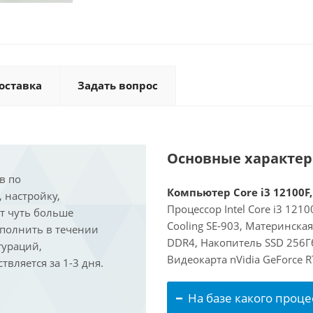
оставка
Задать вопрос
Основные характе
в по
Компьютер Core i3 12100F,
, настройку,
Процессор Intel Core i3 121
ит чуть больше
Cooling SE-903, Материнска
ыполнить в течении
DDR4, Накопитель SSD 256Гб
гураций,
Видеокарта nVidia GeForce 
вляется за 1-3 дня.
На базе какого проце