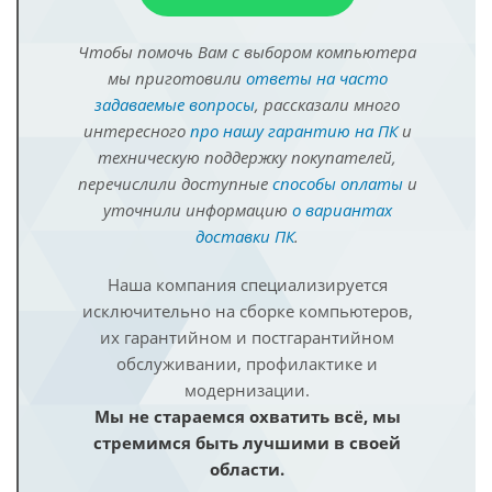
Чтобы помочь Вам с выбором компьютера
мы приготовили
ответы на часто
задаваемые вопросы
, рассказали много
интересного
про нашу гарантию на ПК
и
техническую поддержку покупателей,
перечислили доступные
способы оплаты
и
уточнили информацию
о вариантах
доставки ПК
.
Наша компания специализируется
исключительно на сборке компьютеров,
их гарантийном и постгарантийном
обслуживании, профилактике и
модернизации.
Мы не стараемся охватить всё, мы
стремимся быть лучшими в своей
области.