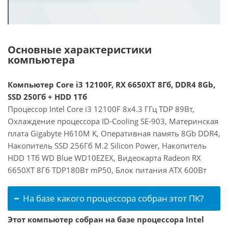
Основные характеристики
компьютера
Компьютер Core i3 12100F, RX 6650XT 8Гб, DDR4 8Gb,
SSD 250Гб + HDD 1Тб
Процессор Intel Core i3 12100F 8x4.3 ГГц TDP 89Вт,
Охлаждение процессора ID-Cooling SE-903, Материнская
плата Gigabyte H610M K, Оперативная память 8Gb DDR4,
Накопитель SSD 256Гб M.2 Silicon Power, Накопитель
HDD 1Тб WD Blue WD10EZEX, Видеокарта Radeon RX
6650XT 8Гб TDP180Вт mP50, Блок питания ATX 600Вт
На базе какого процессора собран этот ПК?
Этот компьютер собран на базе процессора Intel