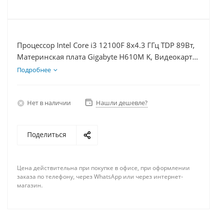
Процессор Intel Core i3 12100F 8x4.3 ГГц TDP 89Вт,
Материнская плата Gigabyte H610M K, Видеокарта
RX 6650XT 8Гб, Память DDR4 8Gb, Диски
Подробнее
SSD 250Гб + HDD 1Тб, БП 600Вт
Нет в наличии
Нашли дешевле?
Поделиться
Цена действительна при покупке в офисе, при оформлении
заказа по телефону, через WhatsApp или через интернет-
магазин.