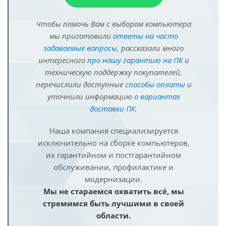
Чтобы помочь Вам с выбором компьютера
мы приготовили
ответы на часто
задаваемые вопросы
, рассказали много
интересного
про нашу гарантию на ПК
и
техническую поддержку покупателей,
перечислили доступные
способы оплаты
и
уточнили информацию
о вариантах
доставки ПК
.
Наша компания специализируется
исключительно на сборке компьютеров,
их гарантийном и постгарантийном
обслуживании, профилактике и
модернизации.
Мы не стараемся охватить всё, мы
стремимся быть лучшими в своей
области.