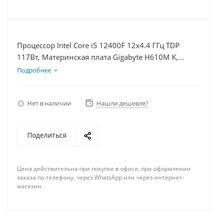
Процессор Intel Core i5 12400F 12x4.4 ГГц TDP
117Вт, Материнская плата Gigabyte H610M K,
Видеокарта RX 6600 8Гб, Память DDR4 8Gb, Диски
Подробнее
SSD 250Гб + HDD 2Тб, БП 600Вт
Нет в наличии
Нашли дешевле?
Поделиться
Цена действительна при покупке в офисе, при оформлении
заказа по телефону, через WhatsApp или через интернет-
магазин.