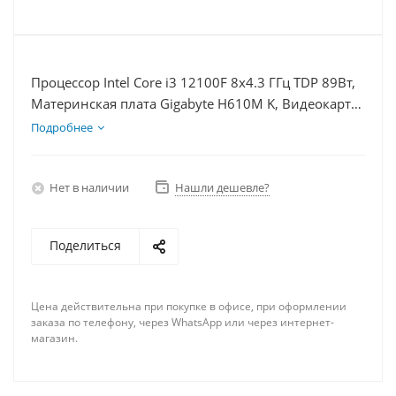
Процессор Intel Core i3 12100F 8x4.3 ГГц TDP 89Вт,
Материнская плата Gigabyte H610M K, Видеокарта
RTX 3060 8Гб, Память DDR4 64Gb, Диски
Подробнее
SSD 250Гб + HDD 1Тб, БП 600Вт
Нет в наличии
Нашли дешевле?
Поделиться
Цена действительна при покупке в офисе, при оформлении
заказа по телефону, через WhatsApp или через интернет-
магазин.