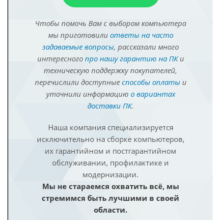
Чтобы помочь Вам с выбором компьютера
мы приготовили
ответы на часто
задаваемые вопросы
, рассказали много
интересного
про нашу гарантию на ПК
и
техническую поддержку покупателей,
перечислили доступные
способы оплаты
и
уточнили информацию
о вариантах
доставки ПК
.
Наша компания специализируется
исключительно на сборке компьютеров,
их гарантийном и постгарантийном
обслуживании, профилактике и
модернизации.
Мы не стараемся охватить всё, мы
стремимся быть лучшими в своей
области.