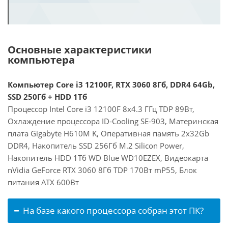
Основные характеристики
компьютера
Компьютер Core i3 12100F, RTX 3060 8Гб, DDR4 64Gb,
SSD 250Гб + HDD 1Тб
Процессор Intel Core i3 12100F 8x4.3 ГГц TDP 89Вт,
Охлаждение процессора ID-Cooling SE-903, Материнская
плата Gigabyte H610M K, Оперативная память 2x32Gb
DDR4, Накопитель SSD 256Гб M.2 Silicon Power,
Накопитель HDD 1Тб WD Blue WD10EZEX, Видеокарта
nVidia GeForce RTX 3060 8Гб TDP 170Вт mP55, Блок
питания ATX 600Вт
На базе какого процессора собран этот ПК?