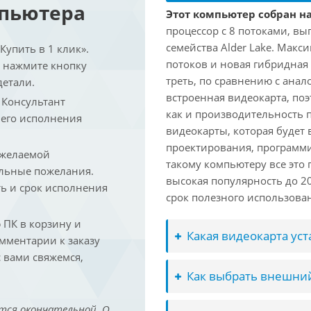
мпьютера
Этот компьютер собран на 
процессор с 8 потоками, вы
семейства Alder Lake. Макс
упить в 1 клик».
потоков и новая гибридная
и нажмите кнопку
треть, по сравнению с анал
детали.
встроенная видеокарта, по
. Консультант
как и производительность 
 его исполнения
видеокарты, которая будет 
проектирования, программ
 желаемой
такому компьютеру все это
льные пожелания.
высокая популярность до 2
ть и срок исполнения
срок полезного использован
ПК в корзину и
Какая видеокарта ус
омментарии к заказу
 вами свяжемся,
Как выбрать внешний
тся окончательной. О