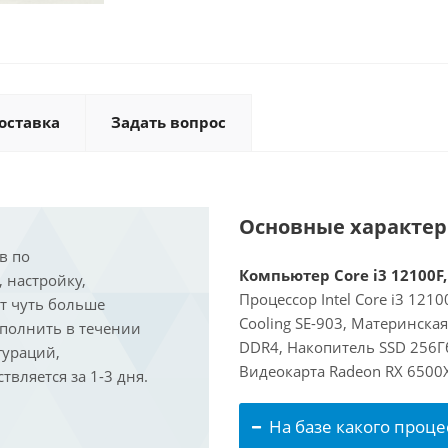
оставка
Задать вопрос
Основные характе
в по
Компьютер Core i3 12100F,
, настройку,
Процессор Intel Core i3 121
ит чуть больше
Cooling SE-903, Материнска
ыполнить в течении
DDR4, Накопитель SSD 256Гб
гураций,
Видеокарта Radeon RX 6500
вляется за 1-3 дня.
На базе какого проце