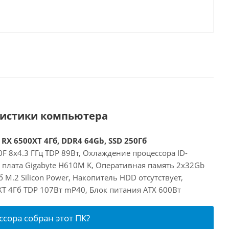
ристики компьютера
 RX 6500XT 4Гб, DDR4 64Gb, SSD 250Гб
00F 8x4.3 ГГц TDP 89Вт, Охлаждение процессора ID-
я плата Gigabyte H610M K, Оперативная память 2x32Gb
 M.2 Silicon Power, Накопитель HDD отсутствует,
XT 4Гб TDP 107Вт mP40, Блок питания ATX 600Вт
ссора собран этот ПК?