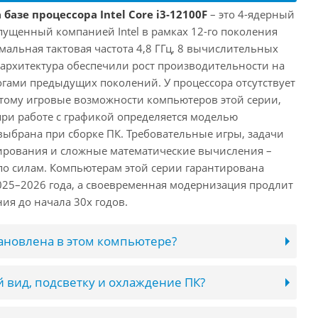
базе процессора Intel Core i3-12100F
– это 4-ядерный
пущенный компанией Intel в рамках 12-го поколения
имальная тактовая частота 4,8 ГГц, 8 вычислительных
 архитектура обеспечили рост производительности на
огами предыдущих поколений. У процессора отсутствует
этому игровые возможности компьютеров этой серии,
при работе с графикой определяется моделью
выбрана при сборке ПК. Требовательные игры, задачи
ирования и сложные математические вычисления –
 по силам. Компьютерам этой серии гарантирована
025–2026 года, а своевременная модернизация продлит
ия до начала 30х годов.
тановлена в этом компьютере?
 вид, подсветку и охлаждение ПК?