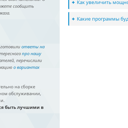
Как увеличить мощно
можете сообщить
каза.
Какие программы буд
иготовили
ответы на
нтересного
про нашу
ателей, перечислили
рмацию
о вариантах
ельно на сборке
йном обслуживании,
и.
ся быть лучшими в