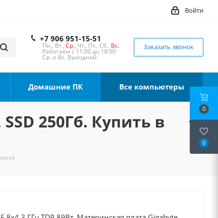
Войти
+7 906 951-15-51
Пн., Вт.,
Ср.
, Чт., Пт., Сб.,
Вс.
Заказать звонок
Работаем с 11:00 до 18:00
Ср. и Вс. Выходной
Домашние ПК
Все компьютеры
0
 SSD 250Гб. Купить в
0
Томске
0F 8x4.3 ГГц TDP 89Вт, Материнская плата Gigabyte