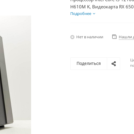
H610M K, Видеокарта RX 650
600Вт
Подробнее
Нет в наличии
Нашли 
Ц
Поделиться
по