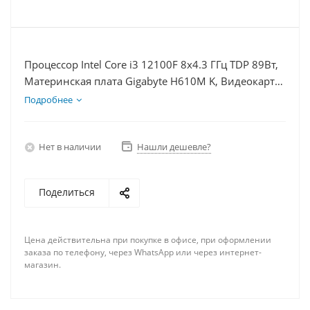
Процессор Intel Core i3 12100F 8x4.3 ГГц TDP 89Вт,
Материнская плата Gigabyte H610M K, Видеокарта
RX 6600 8Гб, Память DDR4 32Gb, Диски SSD
Подробнее
1000Гб, БП 600Вт
Нет в наличии
Нашли дешевле?
Поделиться
Цена действительна при покупке в офисе, при оформлении
заказа по телефону, через WhatsApp или через интернет-
магазин.