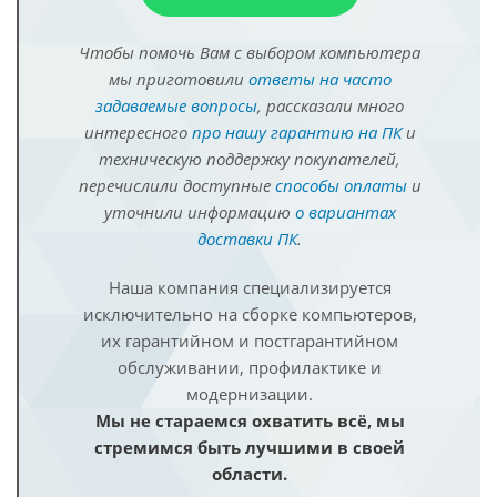
Чтобы помочь Вам с выбором компьютера
мы приготовили
ответы на часто
задаваемые вопросы
, рассказали много
интересного
про нашу гарантию на ПК
и
техническую поддержку покупателей,
перечислили доступные
способы оплаты
и
уточнили информацию
о вариантах
доставки ПК
.
Наша компания специализируется
исключительно на сборке компьютеров,
их гарантийном и постгарантийном
обслуживании, профилактике и
модернизации.
Мы не стараемся охватить всё, мы
стремимся быть лучшими в своей
области.