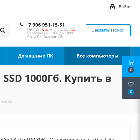
Войти
+7 906 951-15-51
Пн., Вт.,
Ср.
, Чт., Пт., Сб.,
Вс.
Заказать звонок
Работаем с 11:00 до 18:00
Ср. и Вс. Выходной
Домашние ПК
Все компьютеры
0
 SSD 1000Гб. Купить в
0
 Томске
0F 8x4.3 ГГц TDP 89Вт, Материнская плата Gigabyte