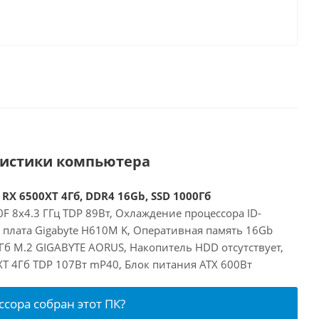
ристики компьютера
 RX 6500XT 4Гб, DDR4 16Gb, SSD 1000Гб
00F 8x4.3 ГГц TDP 89Вт, Охлаждение процессора ID-
я плата Gigabyte H610M K, Оперативная память 16Gb
Гб M.2 GIGABYTE AORUS, Накопитель HDD отсутствует,
XT 4Гб TDP 107Вт mP40, Блок питания ATX 600Вт
ссора собран этот ПК?