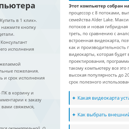
мпьютера
Этот компьютер собран на 
процессор с 8 потоками, вы
семейства Alder Lake. Макс
упить в 1 клик».
потоков и новая гибридная
и нажмите кнопку
треть, по сравнению с анал
детали.
встроенная видеокарта, по
. Консультант
как и производительность 
 его исполнения
видеокарты, которая будет 
проектирования, программ
 желаемой
такому компьютеру все это
льные пожелания.
высокая популярность до 2
ть и срок исполнения
срок полезного использован
ПК в корзину и
Какая видеокарта ус
омментарии к заказу
 вами свяжемся,
Как выбрать внешний
тся окончательной. О