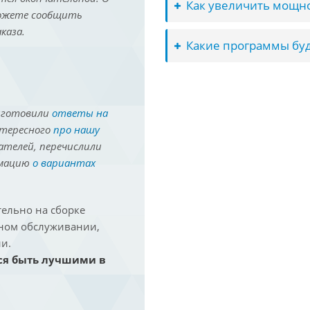
Как увеличить мощно
можете сообщить
каза.
Какие программы буд
иготовили
ответы на
нтересного
про нашу
ателей, перечислили
рмацию
о вариантах
ельно на сборке
йном обслуживании,
и.
ся быть лучшими в