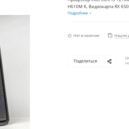
H610M K, Видеокарта RX 650
600Вт
Подробнее
Нет в наличии
Нашли 
Ц
Поделиться
по