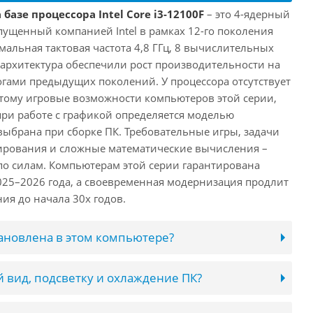
базе процессора Intel Core i3-12100F
– это 4-ядерный
пущенный компанией Intel в рамках 12-го поколения
имальная тактовая частота 4,8 ГГц, 8 вычислительных
 архитектура обеспечили рост производительности на
огами предыдущих поколений. У процессора отсутствует
этому игровые возможности компьютеров этой серии,
при работе с графикой определяется моделью
выбрана при сборке ПК. Требовательные игры, задачи
ирования и сложные математические вычисления –
 по силам. Компьютерам этой серии гарантирована
025–2026 года, а своевременная модернизация продлит
ия до начала 30х годов.
тановлена в этом компьютере?
 вид, подсветку и охлаждение ПК?