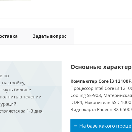
оставка
Задать вопрос
Основные характе
в по
Компьютер Core i3 12100F,
, настройку,
Процессор Intel Core i3 121
ит чуть больше
Cooling SE-903, Материнска
ыполнить в течении
DDR4, Накопитель SSD 1000
гураций,
Видеокарта Radeon RX 6500
вляется за 1-3 дня.
На базе какого проце