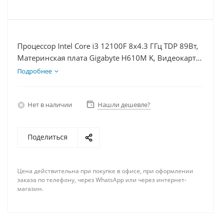
Процессор Intel Core i3 12100F 8x4.3 ГГц TDP 89Вт,
Материнская плата Gigabyte H610M K, Видеокарта
RX 6650XT 8Гб, Память DDR4 16Gb, Диски SSD
Подробнее
1000Гб + HDD 1Тб, БП 600Вт
Нет в наличии
Нашли дешевле?
Поделиться
Цена действительна при покупке в офисе, при оформлении
заказа по телефону, через WhatsApp или через интернет-
магазин.