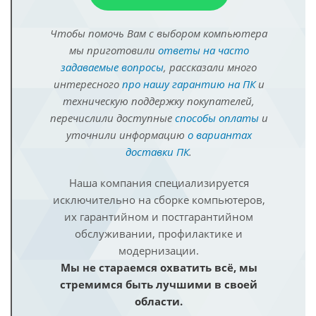
Чтобы помочь Вам с выбором компьютера
мы приготовили
ответы на часто
задаваемые вопросы
, рассказали много
интересного
про нашу гарантию на ПК
и
техническую поддержку покупателей,
перечислили доступные
способы оплаты
и
уточнили информацию
о вариантах
доставки ПК
.
Наша компания специализируется
исключительно на сборке компьютеров,
их гарантийном и постгарантийном
обслуживании, профилактике и
модернизации.
Мы не стараемся охватить всё, мы
стремимся быть лучшими в своей
области.