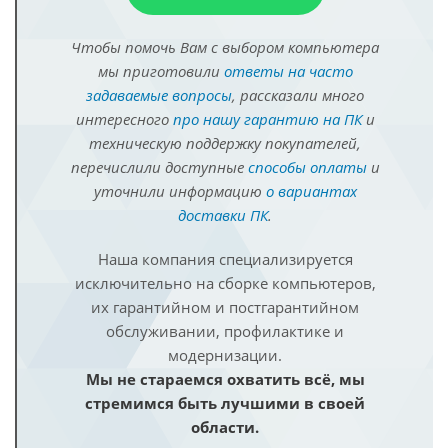
Чтобы помочь Вам с выбором компьютера
мы приготовили
ответы на часто
задаваемые вопросы
, рассказали много
интересного
про нашу гарантию на ПК
и
техническую поддержку покупателей,
перечислили доступные
способы оплаты
и
уточнили информацию
о вариантах
доставки ПК
.
Наша компания специализируется
исключительно на сборке компьютеров,
их гарантийном и постгарантийном
обслуживании, профилактике и
модернизации.
Мы не стараемся охватить всё, мы
стремимся быть лучшими в своей
области.