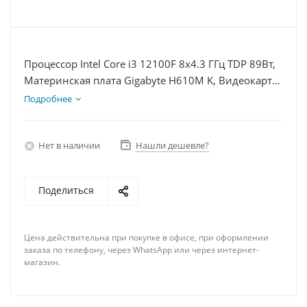
Процессор Intel Core i3 12100F 8x4.3 ГГц TDP 89Вт,
Материнская плата Gigabyte H610M K, Видеокарта
RX 6600 8Гб, Память DDR4 16Gb, Диски SSD
Подробнее
1000Гб + HDD 2Тб, БП 600Вт
Нет в наличии
Нашли дешевле?
Поделиться
Цена действительна при покупке в офисе, при оформлении
заказа по телефону, через WhatsApp или через интернет-
магазин.