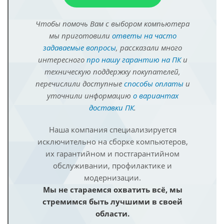
Чтобы помочь Вам с выбором компьютера
мы приготовили
ответы на часто
задаваемые вопросы
, рассказали много
интересного
про нашу гарантию на ПК
и
техническую поддержку покупателей,
перечислили доступные
способы оплаты
и
уточнили информацию
о вариантах
доставки ПК
.
Наша компания специализируется
исключительно на сборке компьютеров,
их гарантийном и постгарантийном
обслуживании, профилактике и
модернизации.
Мы не стараемся охватить всё, мы
стремимся быть лучшими в своей
области.