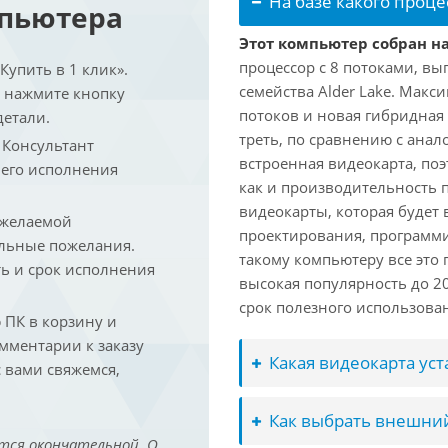
На базе какого проце
мпьютера
Этот компьютер собран на 
процессор с 8 потоками, вы
упить в 1 клик».
семейства Alder Lake. Макс
и нажмите кнопку
потоков и новая гибридная
детали.
треть, по сравнению с анал
. Консультант
встроенная видеокарта, по
 его исполнения
как и производительность 
видеокарты, которая будет 
 желаемой
проектирования, программ
льные пожелания.
такому компьютеру все это
ть и срок исполнения
высокая популярность до 2
срок полезного использован
ПК в корзину и
омментарии к заказу
Какая видеокарта ус
 вами свяжемся,
Как выбрать внешний
тся окончательной. О