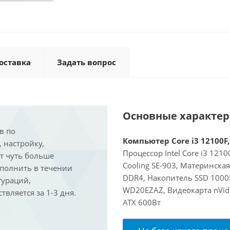
оставка
Задать вопрос
Основные характе
в по
Компьютер Core i3 12100F,
, настройку,
Процессор Intel Core i3 121
ит чуть больше
Cooling SE-903, Материнска
ыполнить в течении
DDR4, Накопитель SSD 1000
гураций,
WD20EZAZ, Видеокарта nVidi
вляется за 1-3 дня.
ATX 600Вт