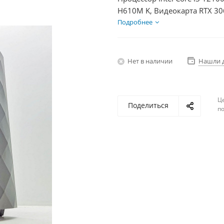
H610M K, Видеокарта RTX 30
2Тб, БП 600Вт
Подробнее
Нет в наличии
Нашли 
Ц
Поделиться
по