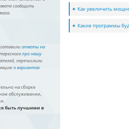
можете сообщить
Как увеличить мощно
каза.
Какие программы буд
иготовили
ответы на
нтересного
про нашу
ателей, перечислили
рмацию
о вариантах
ельно на сборке
йном обслуживании,
и.
ся быть лучшими в