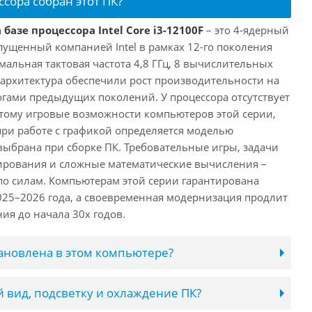
ссора собран этот ПК?
базе процессора Intel Core i3-12100F
– это 4-ядерный
пущенный компанией Intel в рамках 12-го поколения
имальная тактовая частота 4,8 ГГц, 8 вычислительных
 архитектура обеспечили рост производительности на
огами предыдущих поколений. У процессора отсутствует
этому игровые возможности компьютеров этой серии,
при работе с графикой определяется моделью
выбрана при сборке ПК. Требовательные игры, задачи
ирования и сложные математические вычисления –
 по силам. Компьютерам этой серии гарантирована
025–2026 года, а своевременная модернизация продлит
ия до начала 30х годов.
тановлена в этом компьютере?
 вид, подсветку и охлаждение ПК?