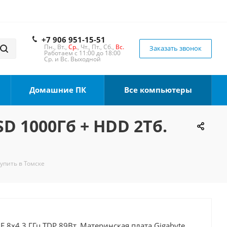
+7 906 951-15-51
Пн., Вт.,
Ср.
, Чт., Пт., Сб.,
Вс.
Заказать звонок
Работаем с 11:00 до 18:00
Ср. и Вс. Выходной
Домашние ПК
Все компьютеры
SD 1000Гб + HDD 2Тб.
Купить в Томске
0F 8x4.3 ГГц TDP 89Вт, Материнская плата Gigabyte