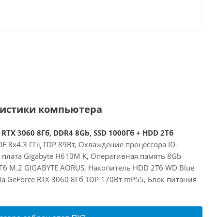
ристики компьютера
 RTX 3060 8Гб, DDR4 8Gb, SSD 1000Гб + HDD 2Тб
00F 8x4.3 ГГц TDP 89Вт, Охлаждение процессора ID-
я плата Gigabyte H610M K, Оперативная память 8Gb
Гб M.2 GIGABYTE AORUS, Накопитель HDD 2Тб WD Blue
a GeForce RTX 3060 8Гб TDP 170Вт mP55, Блок питания