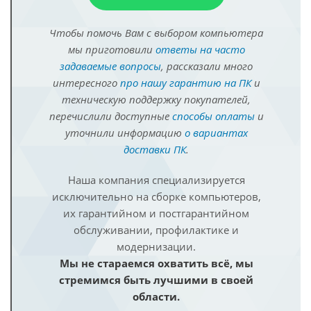
Чтобы помочь Вам с выбором компьютера
мы приготовили
ответы на часто
задаваемые вопросы
, рассказали много
интересного
про нашу гарантию на ПК
и
техническую поддержку покупателей,
перечислили доступные
способы оплаты
и
уточнили информацию
о вариантах
доставки ПК
.
Наша компания специализируется
исключительно на сборке компьютеров,
их гарантийном и постгарантийном
обслуживании, профилактике и
модернизации.
Мы не стараемся охватить всё, мы
стремимся быть лучшими в своей
области.