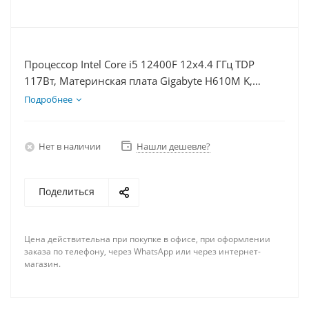
Процессор Intel Core i5 12400F 12x4.4 ГГц TDP
117Вт, Материнская плата Gigabyte H610M K,
Видеокарта RX 6650XT 8Гб, Память DDR4 8Gb,
Подробнее
Диски SSD 1000Гб + HDD 1Тб, БП 600Вт
Нет в наличии
Нашли дешевле?
Поделиться
Цена действительна при покупке в офисе, при оформлении
заказа по телефону, через WhatsApp или через интернет-
магазин.