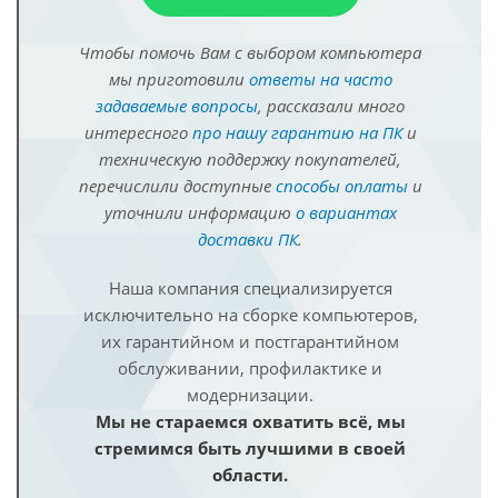
Чтобы помочь Вам с выбором компьютера
мы приготовили
ответы на часто
задаваемые вопросы
, рассказали много
интересного
про нашу гарантию на ПК
и
техническую поддержку покупателей,
перечислили доступные
способы оплаты
и
уточнили информацию
о вариантах
доставки ПК
.
Наша компания специализируется
исключительно на сборке компьютеров,
их гарантийном и постгарантийном
обслуживании, профилактике и
модернизации.
Мы не стараемся охватить всё, мы
стремимся быть лучшими в своей
области.