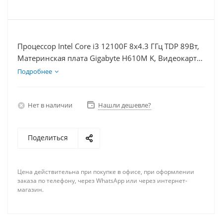
Процессор Intel Core i3 12100F 8x4.3 ГГц TDP 89Вт,
Материнская плата Gigabyte H610M K, Видеокарта
RTX 3060 8Гб, Память DDR4 64Gb, Диски SSD
Подробнее
1000Гб + HDD 1Тб, БП 600Вт
Нет в наличии
Нашли дешевле?
Поделиться
Цена действительна при покупке в офисе, при оформлении
заказа по телефону, через WhatsApp или через интернет-
магазин.