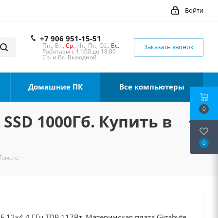
Войти
+7 906 951-15-51
Пн., Вт.,
Ср.
, Чт., Пт., Сб.,
Вс.
Заказать звонок
Работаем с 11:00 до 18:00
Ср. и Вс. Выходной
Домашние ПК
Все компьютеры
0
 SSD 1000Гб. Купить в
0
 Томске
0F 12x4.4 ГГц TDP 117Вт, Материнская плата Gigabyte