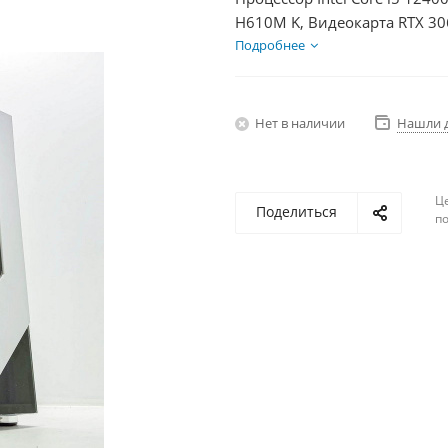
H610M K, Видеокарта RTX 30
600Вт
Подробнее
Нет в наличии
Нашли 
Ц
Поделиться
по