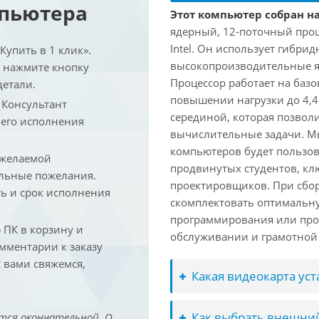
мпьютера
Этот компьютер собран на 
ядерный, 12-поточный проц
Intel. Он использует гибри
упить в 1 клик».
высокопроизводительные яд
и нажмите кнопку
Процессор работает на базо
детали.
повышении нагрузки до 4,4
. Консультант
серединой, которая позвол
 его исполнения
вычислительные задачи. Мы
компьютеров будет пользов
 желаемой
продвинутых студентов, кл
льные пожелания.
проектировщиков. При сбор
ть и срок исполнения
скомплектовать оптимальн
программирования или про
ПК в корзину и
обслуживании и грамотной 
омментарии к заказу
 вами свяжемся,
Какая видеокарта ус
Как выбрать внешний
тся окончательной. О