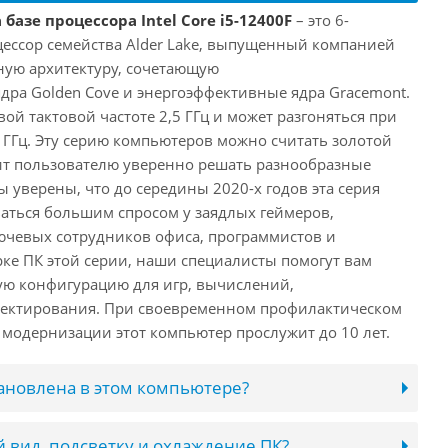
базе процессора Intel Core i5-12400F
– это 6-
ессор семейства Alder Lake, выпущенный компанией
дную архитектуру, сочетающую
ра Golden Cove и энергоэффективные ядра Gracemont.
вой тактовой частоте 2,5 ГГц и может разгоняться при
 ГГц. Эту серию компьютеров можно считать золотой
ит пользователю уверенно решать разнообразные
 уверены, что до середины 2020-х годов эта серия
аться большим спросом у заядлых геймеров,
ючевых сотрудников офиса, программистов и
ке ПК этой серии, наши специалисты помогут вам
ую конфигурацию для игр, вычислений,
ектирования. При своевременном профилактическом
модернизации этот компьютер прослужит до 10 лет.
тановлена в этом компьютере?
 вид, подсветку и охлаждение ПК?