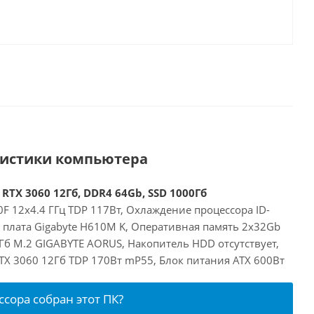
ристики компьютера
 RTX 3060 12Гб, DDR4 64Gb, SSD 1000Гб
00F 12x4.4 ГГц TDP 117Вт, Охлаждение процессора ID-
я плата Gigabyte H610M K, Оперативная память 2x32Gb
Гб M.2 GIGABYTE AORUS, Накопитель HDD отсутствует,
RTX 3060 12Гб TDP 170Вт mP55, Блок питания ATX 600Вт
ссора собран этот ПК?