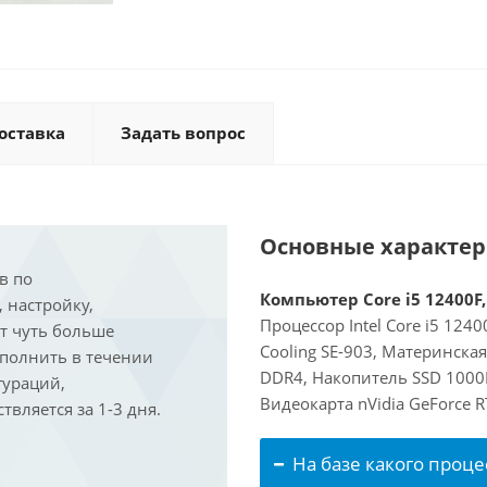
оставка
Задать вопрос
Основные характе
в по
Компьютер Core i5 12400F,
, настройку,
Процессор Intel Core i5 124
ит чуть больше
Cooling SE-903, Материнска
ыполнить в течении
DDR4, Накопитель SSD 1000
гураций,
Видеокарта nVidia GeForce 
вляется за 1-3 дня.
На базе какого проце