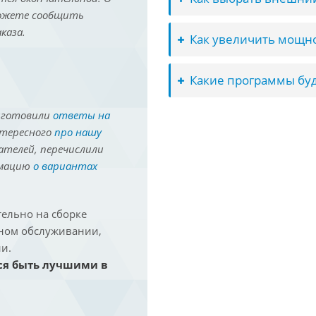
можете сообщить
каза.
Как увеличить мощно
Какие программы буд
иготовили
ответы на
нтересного
про нашу
ателей, перечислили
рмацию
о вариантах
ельно на сборке
йном обслуживании,
и.
ся быть лучшими в