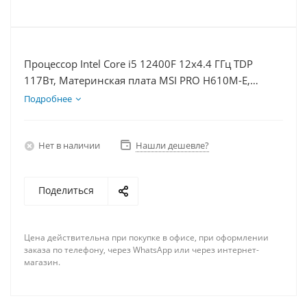
Процессор Intel Core i5 12400F 12x4.4 ГГц TDP
117Вт, Материнская плата MSI PRO H610M-E,
Видеокарта RTX 4070 12Гб, Память DDR4 16Gb,
Подробнее
Диски SSD 250Гб + HDD 1Тб, БП 750Вт
Нет в наличии
Нашли дешевле?
Поделиться
Цена действительна при покупке в офисе, при оформлении
заказа по телефону, через WhatsApp или через интернет-
магазин.