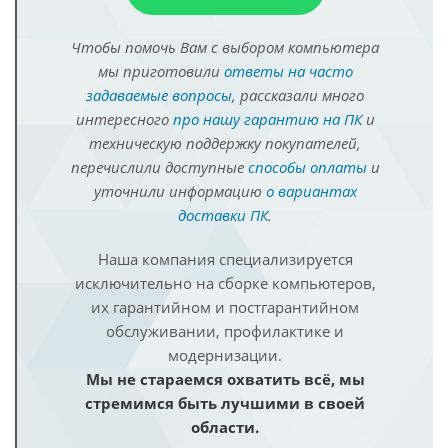
Чтобы помочь Вам с выбором компьютера
мы приготовили
ответы на часто
задаваемые вопросы
, рассказали много
интересного
про нашу гарантию на ПК
и
техническую поддержку покупателей,
перечислили доступные
способы оплаты
и
уточнили информацию
о вариантах
доставки ПК
.
Наша компания специализируется
исключительно на сборке компьютеров,
их гарантийном и постгарантийном
обслуживании, профилактике и
модернизации.
Мы не стараемся охватить всё, мы
стремимся быть лучшими в своей
области.