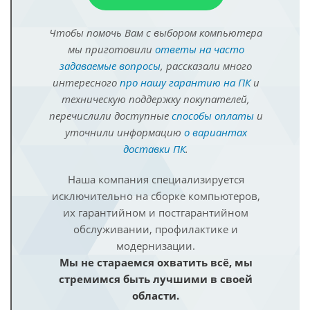
Чтобы помочь Вам с выбором компьютера
мы приготовили
ответы на часто
задаваемые вопросы
, рассказали много
интересного
про нашу гарантию на ПК
и
техническую поддержку покупателей,
перечислили доступные
способы оплаты
и
уточнили информацию
о вариантах
доставки ПК
.
Наша компания специализируется
исключительно на сборке компьютеров,
их гарантийном и постгарантийном
обслуживании, профилактике и
модернизации.
Мы не стараемся охватить всё, мы
стремимся быть лучшими в своей
области.