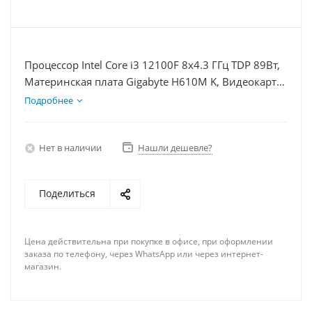
Процессор Intel Core i3 12100F 8x4.3 ГГц TDP 89Вт,
Материнская плата Gigabyte H610M K, Видеокарта
RX 6750XT 12Гб, Память DDR4 64Gb, Диски
Подробнее
SSD 250Гб, БП 750Вт
Нет в наличии
Нашли дешевле?
Поделиться
Цена действительна при покупке в офисе, при оформлении
заказа по телефону, через WhatsApp или через интернет-
магазин.