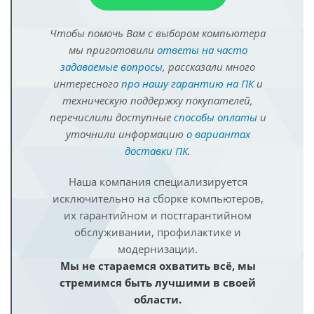
Чтобы помочь Вам с выбором компьютера
мы приготовили
ответы на часто
задаваемые вопросы
, рассказали много
интересного
про нашу гарантию на ПК
и
техническую поддержку покупателей,
перечислили доступные
способы оплаты
и
уточнили информацию
о вариантах
доставки ПК
.
Наша компания специализируется
исключительно на сборке компьютеров,
их гарантийном и постгарантийном
обслуживании, профилактике и
модернизации.
Мы не стараемся охватить всё, мы
стремимся быть лучшими в своей
области.