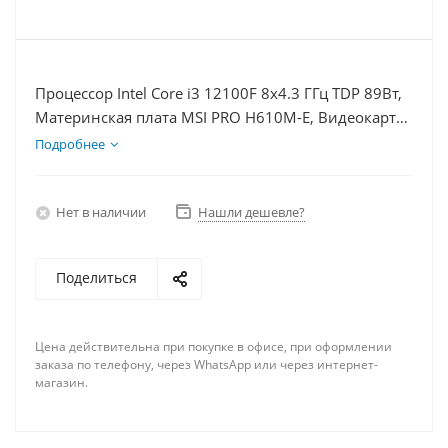
Процессор Intel Core i3 12100F 8x4.3 ГГц TDP 89Вт,
Материнская плата MSI PRO H610M-E, Видеокарта
RTX 4070 12Гб, Память DDR4 64Gb, Диски
Подробнее
SSD 250Гб + HDD 1Тб, БП 750Вт
Нет в наличии
Нашли дешевле?
Поделиться
Цена действительна при покупке в офисе, при оформлении
заказа по телефону, через WhatsApp или через интернет-
магазин.