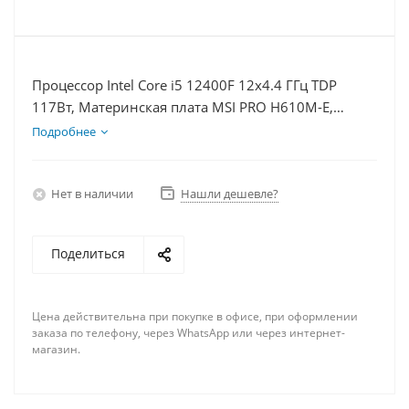
Процессор Intel Core i5 12400F 12x4.4 ГГц TDP
117Вт, Материнская плата MSI PRO H610M-E,
Видеокарта RTX 4070 12Гб, Память DDR4 64Gb,
Подробнее
Диски SSD 250Гб + HDD 1Тб, БП 750Вт
Нет в наличии
Нашли дешевле?
Поделиться
Цена действительна при покупке в офисе, при оформлении
заказа по телефону, через WhatsApp или через интернет-
магазин.