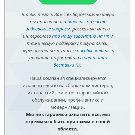
Чтобы помочь Вам с выбором компьютера
мы приготовили
ответы на часто
задаваемые вопросы
, рассказали много
интересного
про нашу гарантию на ПК
и
техническую поддержку покупателей,
перечислили доступные
способы оплаты
и
уточнили информацию
о вариантах
доставки ПК
.
Наша компания специализируется
исключительно на сборке компьютеров,
их гарантийном и постгарантийном
обслуживании, профилактике и
модернизации.
Мы не стараемся охватить всё, мы
стремимся быть лучшими в своей
области.