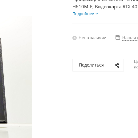
H610M-E, Видеокарта RTX 40
750Вт
Подробнее
Нет в наличии
Нашли 
Ц
Поделиться
по