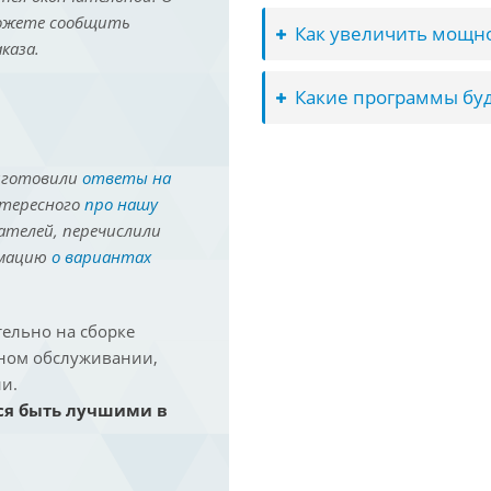
можете сообщить
Как увеличить мощно
каза.
Какие программы буд
иготовили
ответы на
нтересного
про нашу
ателей, перечислили
рмацию
о вариантах
ельно на сборке
йном обслуживании,
и.
ся быть лучшими в