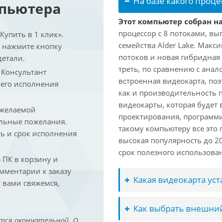
На базе какого проце
мпьютера
Этот компьютер собран на 
процессор с 8 потоками, вы
упить в 1 клик».
семейства Alder Lake. Макс
и нажмите кнопку
потоков и новая гибридная
детали.
треть, по сравнению с анал
. Консультант
встроенная видеокарта, по
 его исполнения
как и производительность 
видеокарты, которая будет 
 желаемой
проектирования, программ
льные пожелания.
такому компьютеру все это
ть и срок исполнения
высокая популярность до 2
срок полезного использован
ПК в корзину и
омментарии к заказу
Какая видеокарта ус
 вами свяжемся,
Как выбрать внешний
тся окончательной. О