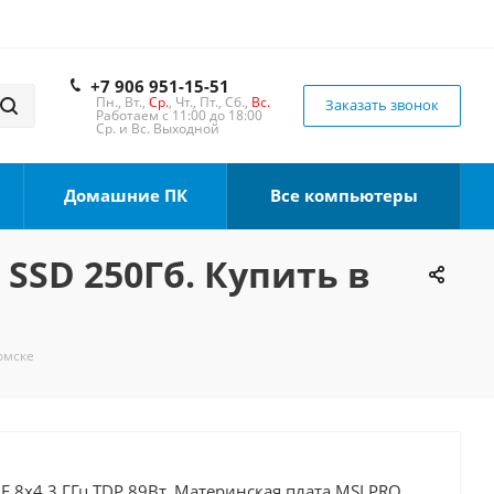
+7 906 951-15-51
Пн., Вт.,
Ср.
, Чт., Пт., Сб.,
Вс.
Заказать звонок
Работаем с 11:00 до 18:00
Ср. и Вс. Выходной
Домашние ПК
Все компьютеры
 SSD 250Гб. Купить в
Томске
0F 8x4.3 ГГц TDP 89Вт, Материнская плата MSI PRO