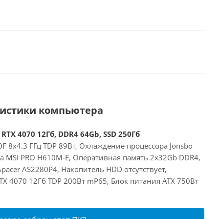
ристики компьютера
 RTX 4070 12Гб, DDR4 64Gb, SSD 250Гб
00F 8x4.3 ГГц TDP 89Вт, Охлаждение процессора Jonsbo
та MSI PRO H610M-E, Оперативная память 2x32Gb DDR4,
pacer AS2280P4, Накопитель HDD отсутствует,
RTX 4070 12Гб TDP 200Вт mP65, Блок питания ATX 750Вт