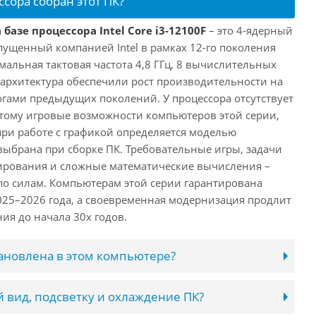
ссора собран этот ПК?
базе процессора Intel Core i3-12100F
– это 4-ядерный
пущенный компанией Intel в рамках 12-го поколения
имальная тактовая частота 4,8 ГГц, 8 вычислительных
 архитектура обеспечили рост производительности на
огами предыдущих поколений. У процессора отсутствует
этому игровые возможности компьютеров этой серии,
при работе с графикой определяется моделью
выбрана при сборке ПК. Требовательные игры, задачи
ирования и сложные математические вычисления –
 по силам. Компьютерам этой серии гарантирована
025–2026 года, а своевременная модернизация продлит
ия до начала 30х годов.
тановлена в этом компьютере?
 вид, подсветку и охлаждение ПК?