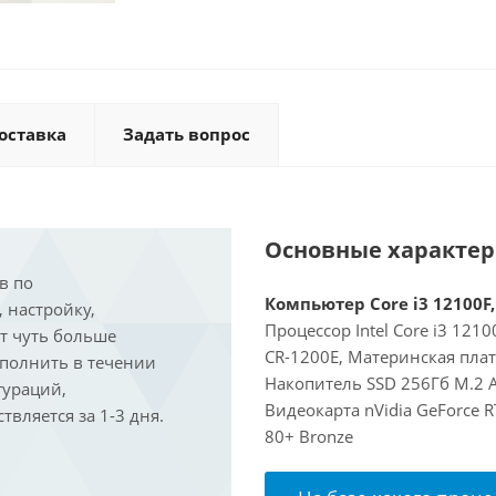
оставка
Задать вопрос
Основные характе
в по
Компьютер Core i3 12100F,
, настройку,
Процессор Intel Core i3 121
ит чуть больше
CR-1200E, Материнская пла
ыполнить в течении
Накопитель SSD 256Гб M.2 A
гураций,
Видеокарта nVidia GeForce 
вляется за 1-3 дня.
80+ Bronze