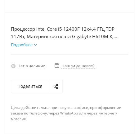
Процессор Intel Core i5 12400F 12x4.4 ГГц TDP
117Вт, Материнская плата Gigabyte H610M K,
Видеокарта RX 6700XT 12Гб, Память DDR4 8Gb,
Подробнее
Диски SSD 1000Гб + HDD 2Тб, БП 750Вт
Нет в наличии
Нашли дешевле?
Поделиться
Цена действительна при покупке в офисе, при оформлении
заказа по телефону, через WhatsApp или через интернет-
магазин.