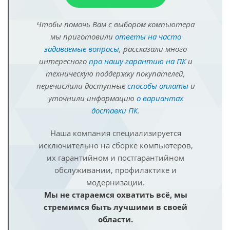
Чтобы помочь Вам с выбором компьютера
мы приготовили
ответы на часто
задаваемые вопросы
, рассказали много
интересного
про нашу гарантию на ПК
и
техническую поддержку покупателей,
перечислили доступные
способы оплаты
и
уточнили информацию
о вариантах
доставки ПК
.
Наша компания специализируется
исключительно на сборке компьютеров,
их гарантийном и постгарантийном
обслуживании, профилактике и
модернизации.
Мы не стараемся охватить всё, мы
стремимся быть лучшими в своей
области.