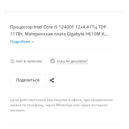
Процессор Intel Core i5 12400F 12x4.4 ГГц TDP
117Вт, Материнская плата Gigabyte H610M K,
Видеокарта RX 6700 10Гб, Память DDR4 8Gb,
Подробнее
Диски SSD 1000Гб + HDD 1Тб, БП 750Вт
Нет в наличии
Нашли дешевле?
Поделиться
Цена действительна при покупке в офисе, при оформлении
заказа по телефону, через WhatsApp или через интернет-
магазин.