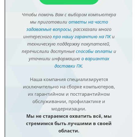
Чтобы помочь Вам с выбором компьютера
мы приготовили
ответы на часто
задаваемые вопросы
, рассказали много
интересного
про нашу гарантию на ПК
и
техническую поддержку покупателей,
перечислили доступные
способы оплаты
и
уточнили информацию
о вариантах
доставки ПК
.
Наша компания специализируется
исключительно на сборке компьютеров,
их гарантийном и постгарантийном
обслуживании, профилактике и
модернизации.
Мы не стараемся охватить всё, мы
стремимся быть лучшими в своей
области.