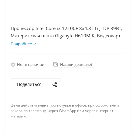
Процессор Intel Core i3 12100F 8x4.3 ГГц TDP 89Вт,
Материнская плата Gigabyte H610M K, Видеокарта
RTX 3060Ti 8Гб, Память DDR4 8Gb, Диски SSD
Подробнее
1000Гб + HDD 1Тб, БП 750Вт
Нет в наличии
Нашли дешевле?
Поделиться
Цена действительна при покупке в офисе, при оформлении
заказа по телефону, через WhatsApp или через интернет-
магазин.