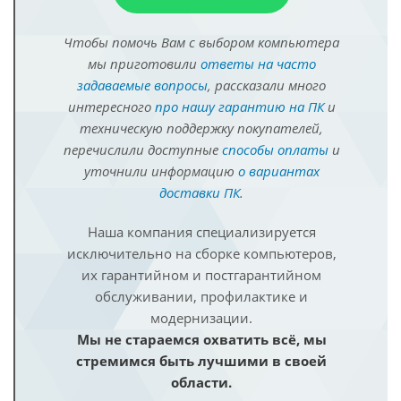
Чтобы помочь Вам с выбором компьютера
мы приготовили
ответы на часто
задаваемые вопросы
, рассказали много
интересного
про нашу гарантию на ПК
и
техническую поддержку покупателей,
перечислили доступные
способы оплаты
и
уточнили информацию
о вариантах
доставки ПК
.
Наша компания специализируется
исключительно на сборке компьютеров,
их гарантийном и постгарантийном
обслуживании, профилактике и
модернизации.
Мы не стараемся охватить всё, мы
стремимся быть лучшими в своей
области.