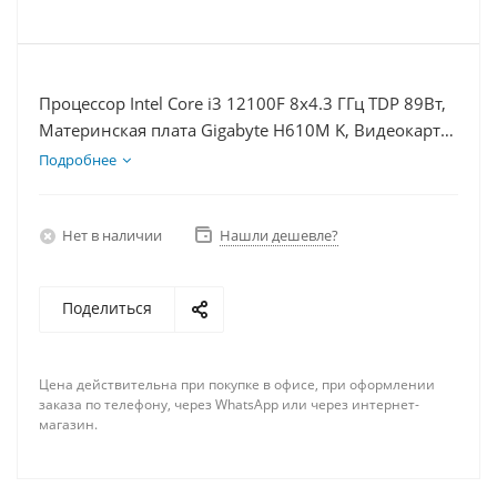
Процессор Intel Core i3 12100F 8x4.3 ГГц TDP 89Вт,
Материнская плата Gigabyte H610M K, Видеокарта
RX 6700XT 12Гб, Память DDR4 16Gb, Диски SSD
Подробнее
1000Гб + HDD 2Тб, БП 750Вт
Нет в наличии
Нашли дешевле?
Поделиться
Цена действительна при покупке в офисе, при оформлении
заказа по телефону, через WhatsApp или через интернет-
магазин.