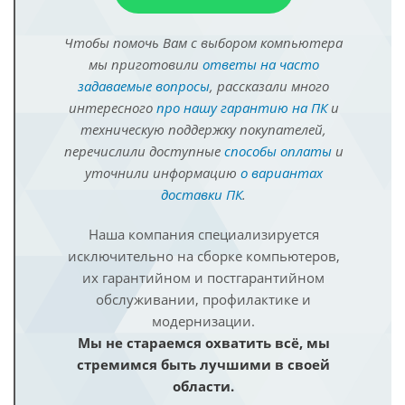
Чтобы помочь Вам с выбором компьютера
мы приготовили
ответы на часто
задаваемые вопросы
, рассказали много
интересного
про нашу гарантию на ПК
и
техническую поддержку покупателей,
перечислили доступные
способы оплаты
и
уточнили информацию
о вариантах
доставки ПК
.
Наша компания специализируется
исключительно на сборке компьютеров,
их гарантийном и постгарантийном
обслуживании, профилактике и
модернизации.
Мы не стараемся охватить всё, мы
стремимся быть лучшими в своей
области.