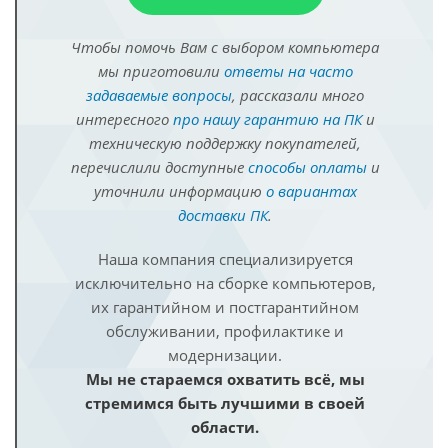
Чтобы помочь Вам с выбором компьютера
мы приготовили
ответы на часто
задаваемые вопросы
, рассказали много
интересного
про нашу гарантию на ПК
и
техническую поддержку покупателей,
перечислили доступные
способы оплаты
и
уточнили информацию
о вариантах
доставки ПК
.
Наша компания специализируется
исключительно на сборке компьютеров,
их гарантийном и постгарантийном
обслуживании, профилактике и
модернизации.
Мы не стараемся охватить всё, мы
стремимся быть лучшими в своей
области.