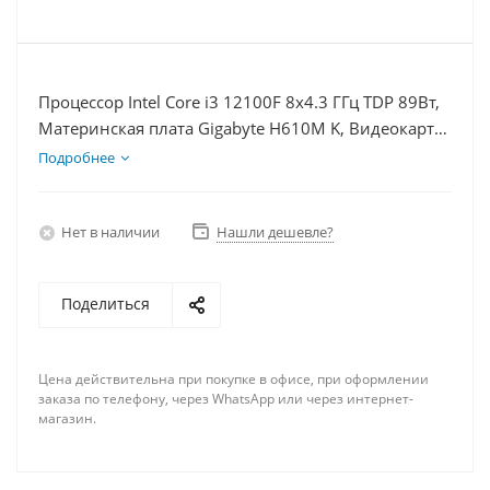
Процессор Intel Core i3 12100F 8x4.3 ГГц TDP 89Вт,
Материнская плата Gigabyte H610M K, Видеокарта
RX 6700 10Гб, Память DDR4 16Gb, Диски SSD
Подробнее
1000Гб + HDD 1Тб, БП 750Вт
Нет в наличии
Нашли дешевле?
Поделиться
Цена действительна при покупке в офисе, при оформлении
заказа по телефону, через WhatsApp или через интернет-
магазин.