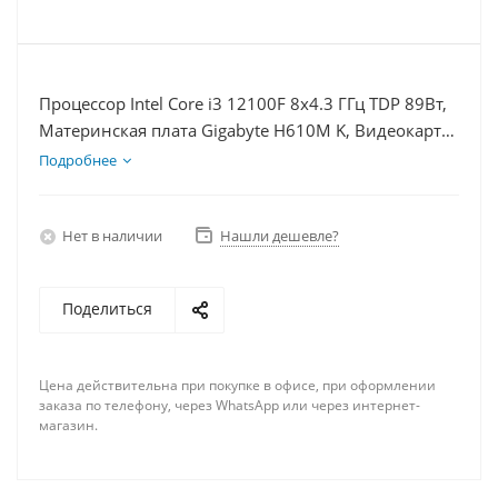
Процессор Intel Core i3 12100F 8x4.3 ГГц TDP 89Вт,
Материнская плата Gigabyte H610M K, Видеокарта
RTX 3060Ti 8Гб, Память DDR4 16Gb, Диски SSD
Подробнее
1000Гб + HDD 2Тб, БП 750Вт
Нет в наличии
Нашли дешевле?
Поделиться
Цена действительна при покупке в офисе, при оформлении
заказа по телефону, через WhatsApp или через интернет-
магазин.