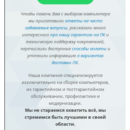
Чтобы помочь Вам с выбором компьютера
мы приготовили
ответы на часто
задаваемые вопросы
, рассказали много
интересного
про нашу гарантию на ПК
и
техническую поддержку покупателей,
перечислили доступные
способы оплаты
и
уточнили информацию
о вариантах
доставки ПК
.
Наша компания специализируется
исключительно на сборке компьютеров,
их гарантийном и постгарантийном
обслуживании, профилактике и
модернизации.
Мы не стараемся охватить всё, мы
стремимся быть лучшими в своей
области.