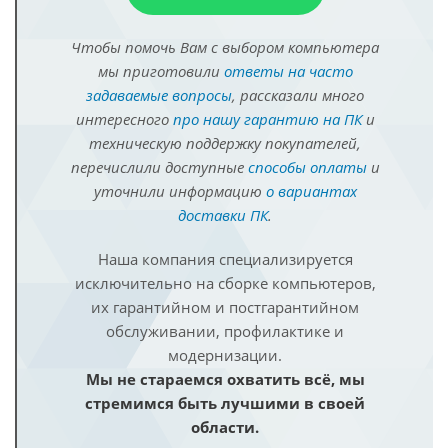
Чтобы помочь Вам с выбором компьютера
мы приготовили
ответы на часто
задаваемые вопросы
, рассказали много
интересного
про нашу гарантию на ПК
и
техническую поддержку покупателей,
перечислили доступные
способы оплаты
и
уточнили информацию
о вариантах
доставки ПК
.
Наша компания специализируется
исключительно на сборке компьютеров,
их гарантийном и постгарантийном
обслуживании, профилактике и
модернизации.
Мы не стараемся охватить всё, мы
стремимся быть лучшими в своей
области.