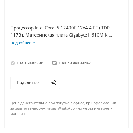
Процессор Intel Core i5 12400F 12x4.4 ГГц TDP
117Вт, Материнская плата Gigabyte H610M K,
Видеокарта RTX 3060Ti 8Гб, Память DDR4 64Gb,
Подробнее
Диски SSD 1000Гб + HDD 1Тб, БП 750Вт
Нет в наличии
Нашли дешевле?
Поделиться
Цена действительна при покупке в офисе, при оформлении
заказа по телефону, через WhatsApp или через интернет-
магазин.