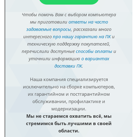
Чтобы помочь Вам с выбором компьютера
мы приготовили
ответы на часто
задаваемые вопросы
, рассказали много
интересного
про нашу гарантию на ПК
и
техническую поддержку покупателей,
перечислили доступные
способы оплаты
и
уточнили информацию
о вариантах
доставки ПК
.
Наша компания специализируется
исключительно на сборке компьютеров,
их гарантийном и постгарантийном
обслуживании, профилактике и
модернизации.
Мы не стараемся охватить всё, мы
стремимся быть лучшими в своей
области.