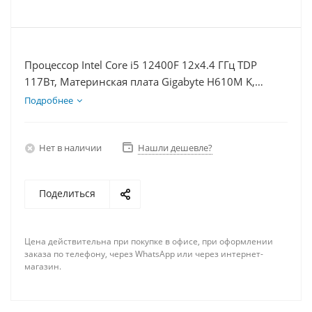
Процессор Intel Core i5 12400F 12x4.4 ГГц TDP
117Вт, Материнская плата Gigabyte H610M K,
Видеокарта RX 6750XT 12Гб, Память DDR4 32Gb,
Подробнее
Диски SSD 1000Гб + HDD 1Тб, БП 750Вт
Нет в наличии
Нашли дешевле?
Поделиться
Цена действительна при покупке в офисе, при оформлении
заказа по телефону, через WhatsApp или через интернет-
магазин.