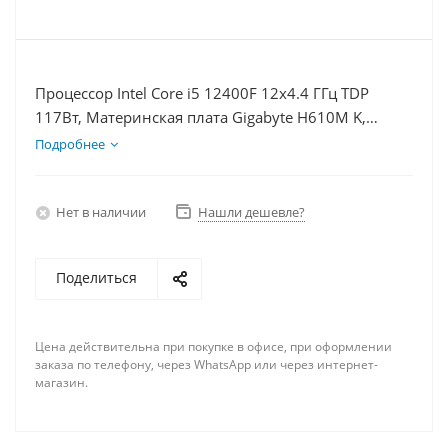
Процессор Intel Core i5 12400F 12x4.4 ГГц TDP
117Вт, Материнская плата Gigabyte H610M K,
Видеокарта RTX 3060Ti 8Гб, Память DDR4 32Gb,
Подробнее
Диски SSD 1000Гб + HDD 2Тб, БП 750Вт
Нет в наличии
Нашли дешевле?
Поделиться
Цена действительна при покупке в офисе, при оформлении
заказа по телефону, через WhatsApp или через интернет-
магазин.