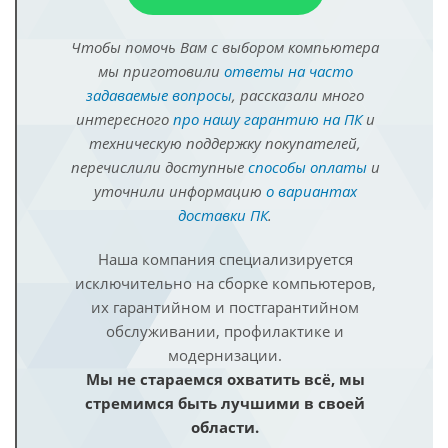
Чтобы помочь Вам с выбором компьютера
мы приготовили
ответы на часто
задаваемые вопросы
, рассказали много
интересного
про нашу гарантию на ПК
и
техническую поддержку покупателей,
перечислили доступные
способы оплаты
и
уточнили информацию
о вариантах
доставки ПК
.
Наша компания специализируется
исключительно на сборке компьютеров,
их гарантийном и постгарантийном
обслуживании, профилактике и
модернизации.
Мы не стараемся охватить всё, мы
стремимся быть лучшими в своей
области.