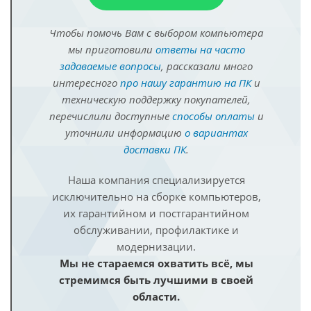
Чтобы помочь Вам с выбором компьютера
мы приготовили
ответы на часто
задаваемые вопросы
, рассказали много
интересного
про нашу гарантию на ПК
и
техническую поддержку покупателей,
перечислили доступные
способы оплаты
и
уточнили информацию
о вариантах
доставки ПК
.
Наша компания специализируется
исключительно на сборке компьютеров,
их гарантийном и постгарантийном
обслуживании, профилактике и
модернизации.
Мы не стараемся охватить всё, мы
стремимся быть лучшими в своей
области.