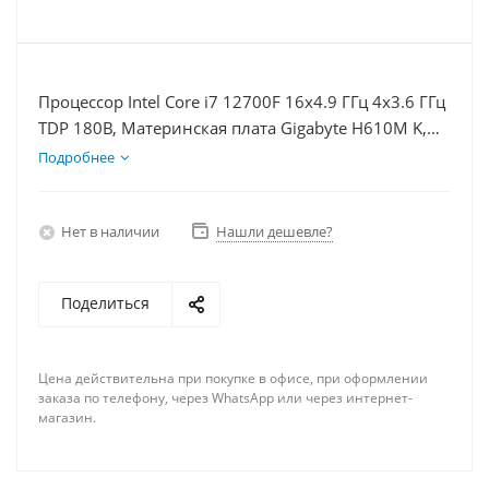
Процессор Intel Core i7 12700F 16x4.9 ГГц 4x3.6 ГГц
TDP 180В, Материнская плата Gigabyte H610M K,
Видеокарта RX 6400 4Гб, Память DDR4 64Gb,
Подробнее
Диски SSD 250Гб, БП 350Вт
Нет в наличии
Нашли дешевле?
Поделиться
Цена действительна при покупке в офисе, при оформлении
заказа по телефону, через WhatsApp или через интернет-
магазин.