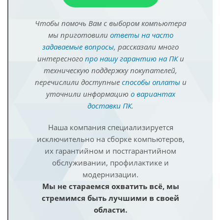
Чтобы помочь Вам с выбором компьютера
мы приготовили
ответы на часто
задаваемые вопросы
, рассказали много
интересного
про нашу гарантию на ПК
и
техническую поддержку покупателей,
перечислили доступные
способы оплаты
и
уточнили информацию
о вариантах
доставки ПК
.
Наша компания специализируется
исключительно на сборке компьютеров,
их гарантийном и постгарантийном
обслуживании, профилактике и
модернизации.
Мы не стараемся охватить всё, мы
стремимся быть лучшими в своей
области.