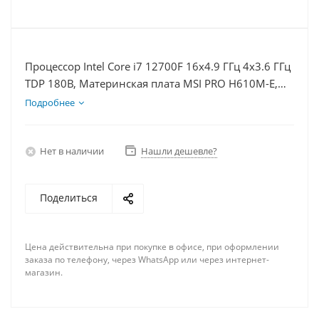
Процессор Intel Core i7 12700F 16x4.9 ГГц 4x3.6 ГГц
TDP 180В, Материнская плата MSI PRO H610M-E,
Видеокарта GT 1030 2Гб, Память DDR4 64Gb,
Подробнее
Диски SSD 250Гб, БП 500Вт
Нет в наличии
Нашли дешевле?
Поделиться
Цена действительна при покупке в офисе, при оформлении
заказа по телефону, через WhatsApp или через интернет-
магазин.