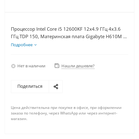
Процессор Intel Core i5 12600KF 12x4.9 ГГц 4x3.6
ГГц TDP 150, Материнская плата Gigabyte H610M K,
Видеокарта RX 6400 4Гб, Память DDR4 16Gb,
Подробнее
Диски SSD 250Гб + HDD 1Тб, БП 350Вт
Нет в наличии
Нашли дешевле?
Поделиться
Цена действительна при покупке в офисе, при оформлении
заказа по телефону, через WhatsApp или через интернет-
магазин.