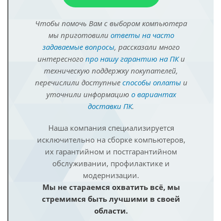
Чтобы помочь Вам с выбором компьютера
мы приготовили
ответы на часто
задаваемые вопросы
, рассказали много
интересного
про нашу гарантию на ПК
и
техническую поддержку покупателей,
перечислили доступные
способы оплаты
и
уточнили информацию
о вариантах
доставки ПК
.
Наша компания специализируется
исключительно на сборке компьютеров,
их гарантийном и постгарантийном
обслуживании, профилактике и
модернизации.
Мы не стараемся охватить всё, мы
стремимся быть лучшими в своей
области.