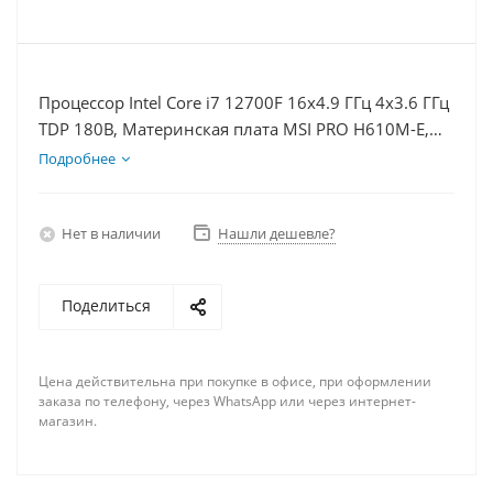
Процессор Intel Core i7 12700F 16x4.9 ГГц 4x3.6 ГГц
TDP 180В, Материнская плата MSI PRO H610M-E,
Видеокарта GT 1030 2Гб, Память DDR4 16Gb,
Подробнее
Диски SSD 250Гб + HDD 2Тб, БП 500Вт
Нет в наличии
Нашли дешевле?
Поделиться
Цена действительна при покупке в офисе, при оформлении
заказа по телефону, через WhatsApp или через интернет-
магазин.