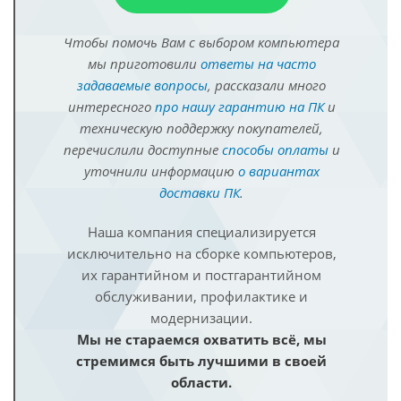
Чтобы помочь Вам с выбором компьютера
мы приготовили
ответы на часто
задаваемые вопросы
, рассказали много
интересного
про нашу гарантию на ПК
и
техническую поддержку покупателей,
перечислили доступные
способы оплаты
и
уточнили информацию
о вариантах
доставки ПК
.
Наша компания специализируется
исключительно на сборке компьютеров,
их гарантийном и постгарантийном
обслуживании, профилактике и
модернизации.
Мы не стараемся охватить всё, мы
стремимся быть лучшими в своей
области.