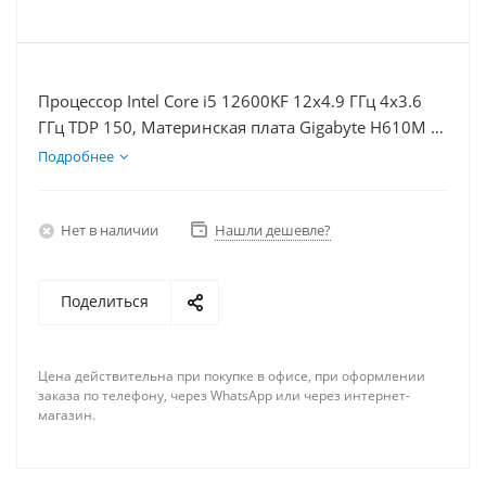
Процессор Intel Core i5 12600KF 12x4.9 ГГц 4x3.6
ГГц TDP 150, Материнская плата Gigabyte H610M K,
Видеокарта RX 6400 4Гб, Память DDR4 32Gb,
Подробнее
Диски SSD 250Гб, БП 350Вт
Нет в наличии
Нашли дешевле?
Поделиться
Цена действительна при покупке в офисе, при оформлении
заказа по телефону, через WhatsApp или через интернет-
магазин.