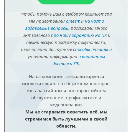
Чтобы помочь Вам с выбором компьютера
мы приготовили
ответы на часто
задаваемые вопросы
, рассказали много
интересного
про нашу гарантию на ПК
и
техническую поддержку покупателей,
перечислили доступные
способы оплаты
и
уточнили информацию
о вариантах
доставки ПК
.
Наша компания специализируется
исключительно на сборке компьютеров,
их гарантийном и постгарантийном
обслуживании, профилактике и
модернизации.
Мы не стараемся охватить всё, мы
стремимся быть лучшими в своей
области.