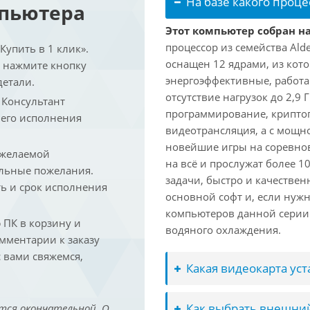
На базе какого проце
мпьютера
Этот компьютер собран на 
процессор из семейства Ald
упить в 1 клик».
оснащен 12 ядрами, из кото
и нажмите кнопку
энергоэффективные, работаю
детали.
отсутствие нагрузок до 2,9
. Консультант
программирование, криптог
 его исполнения
видеотрансляция, а с мощ
новейшие игры на соревно
 желаемой
на всё и прослужат более 
льные пожелания.
задачи, быстро и качествен
ть и срок исполнения
основной софт и, если нужн
компьютеров данной серии
ПК в корзину и
водяного охлаждения.
омментарии к заказу
 вами свяжемся,
Какая видеокарта ус
Как выбрать внешний
тся окончательной. О