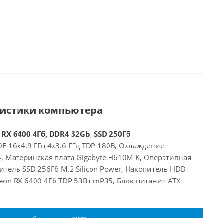
ристики компьютера
 RX 6400 4Гб, DDR4 32Gb, SSD 250Гб
00F 16x4.9 ГГц 4x3.6 ГГц TDP 180В, Охлаждение
24, Материнская плата Gigabyte H610M K, Оперативная
тель SSD 256Гб M.2 Silicon Power, Накопитель HDD
deon RX 6400 4Гб TDP 53Вт mP35, Блок питания ATX