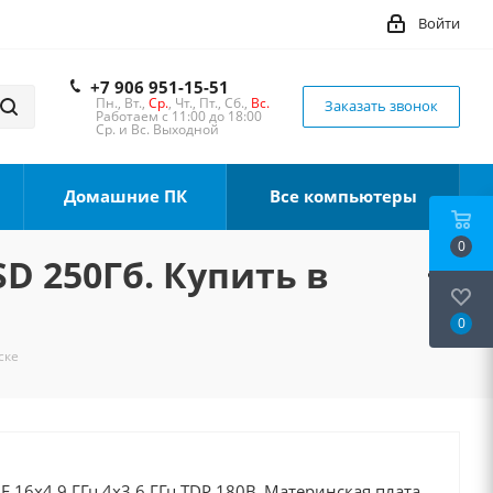
Войти
+7 906 951-15-51
Пн., Вт.,
Ср.
, Чт., Пт., Сб.,
Вс.
Заказать звонок
Работаем с 11:00 до 18:00
Ср. и Вс. Выходной
Домашние ПК
Все компьютеры
0
SD 250Гб. Купить в
0
ске
0F 16x4.9 ГГц 4x3.6 ГГц TDP 180В, Материнская плата