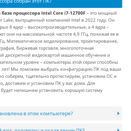
ссора собран этот ПК?
базе процессора Intel Core i7-12700F
– это мощный
er Lake, выпущенный компанией Intel в 2022 году. Он
рых 8 ядер – высокопроизводительные, а 4 ядра –
т они на максимальной частоте 4,9 ГГц, понижая ее в
 ГГц. Математическое моделирование, проектирование,
рафия, биржевая торговля, многопоточная
ной дискретной видеокартой машинное обучение и
вательном уровне – компьютеры этой серии способны
10 лет! Мы поможем выбрать конфигурацию ПК под ваши
но соберем, тщательно протестируем, установим ОС и
о, доставим и установим ПК у вас дома. Для
 будет нелишним установить хорошую систему
тановлена в этом компьютере?
 вид, подсветку и охлаждение ПК?