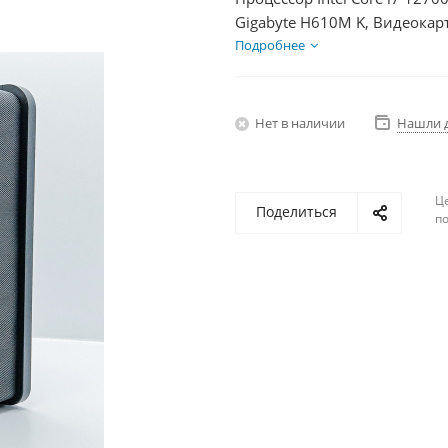
Gigabyte H610M K, Видеокар
SSD 250Гб, БП 350Вт
Подробнее
Нет в наличии
Нашли 
Ц
Поделиться
по