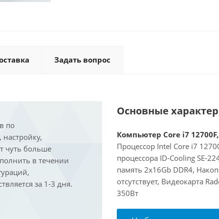
оставка
Задать вопрос
Основные характе
в по
Компьютер Core i7 12700F,
, настройку,
Процессор Intel Core i7 127
ит чуть больше
процессора ID-Cooling SE-2
ыполнить в течении
память 2x16Gb DDR4, Накопи
гураций,
отсутствует, Видеокарта Ra
вляется за 1-3 дня.
350Вт