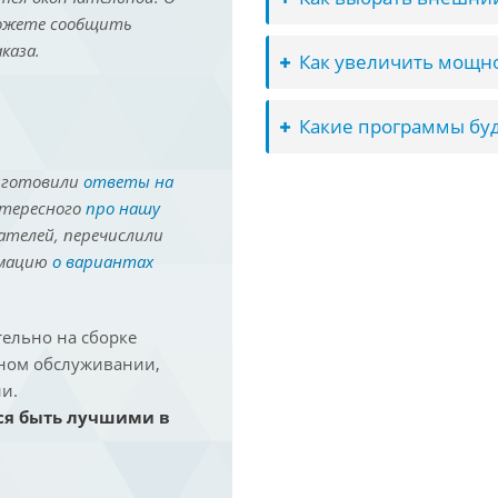
можете сообщить
каза.
Как увеличить мощно
Какие программы буд
иготовили
ответы на
нтересного
про нашу
ателей, перечислили
рмацию
о вариантах
ельно на сборке
йном обслуживании,
и.
ся быть лучшими в